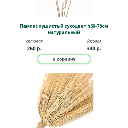
Пампас пушистый сухоцвет h60-70см
натуральный
оптовая
базовая
260
р.
340
р.
В корзину