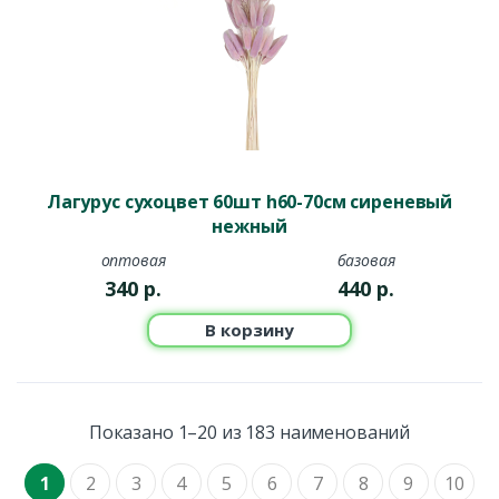
Лагурус сухоцвет 60шт h60-70см сиреневый
нежный
оптовая
базовая
340
р.
440
р.
В корзину
Показано 1–20 из 183 наименований
1
2
3
4
5
6
7
8
9
10