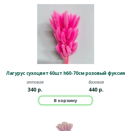
Лагурус сухоцвет 60шт h60-70см розовый фуксия
оптовая
базовая
340
р.
440
р.
В корзину