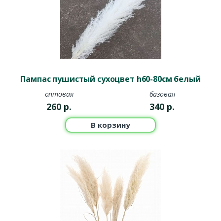
Пампас пушистый сухоцвет h60-80см белый
оптовая
базовая
260
р.
340
р.
В корзину