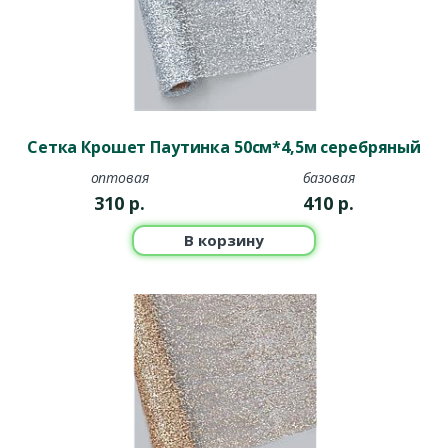
Сетка Крошет Паутинка 50см*4,5м серебряный
оптовая
базовая
310
р.
410
р.
В корзину