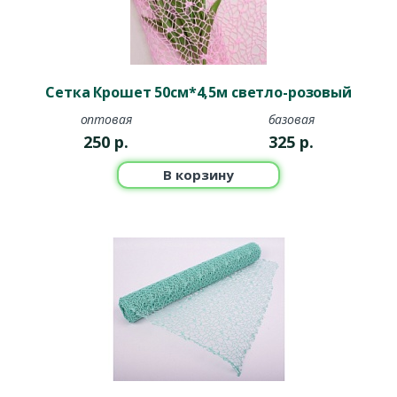
Сетка Крошет 50см*4,5м светло-розовый
оптовая
базовая
250
р.
325
р.
В корзину