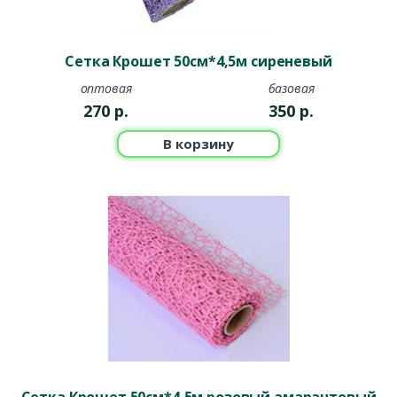
Сетка Крошет 50см*4,5м сиреневый
оптовая
базовая
270
р.
350
р.
В корзину