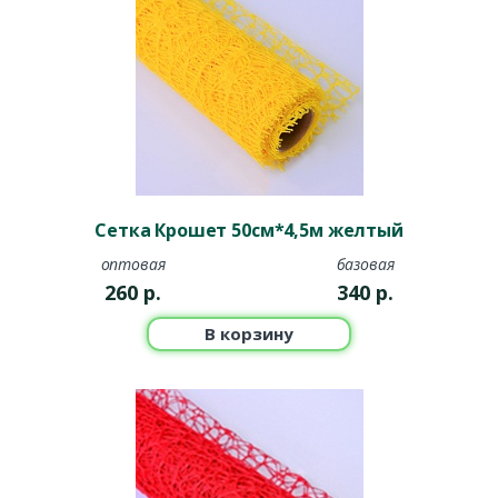
Сетка Крошет 50см*4,5м желтый
оптовая
базовая
260
р.
340
р.
В корзину