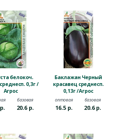
ста белокоч.
Баклажан Черный
среднесп. 0,3г /
красавец среднесп.
Агрос
0,13г /Агрос
вая
базовая
оптовая
базовая
5
р.
20.6
р.
16.5
р.
20.6
р.