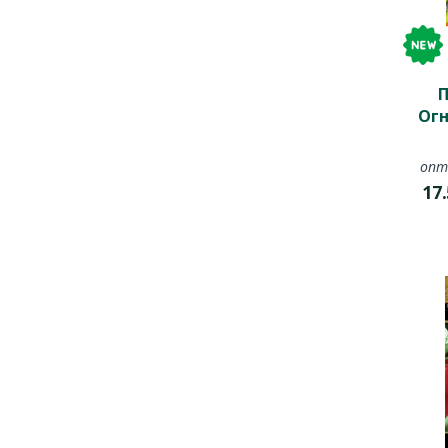
П
Ог
опт
17