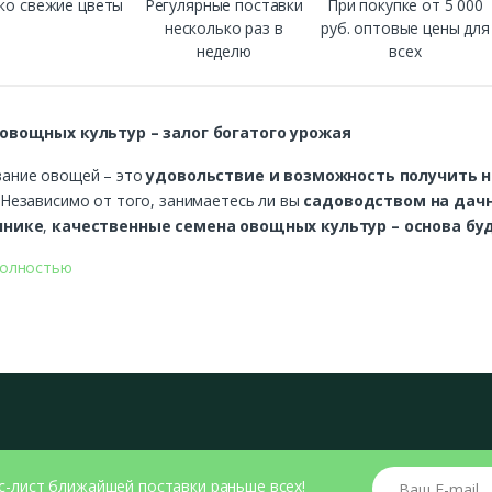
ко свежие цветы
Регулярные поставки
При покупке от 5 000
несколько раз в
руб. оптовые цены для
неделю
всех
овощных культур – залог богатого урожая
ание овощей – это
удовольствие и возможность получить н
. Независимо от того, занимаетесь ли вы
садоводством на дачн
ннике
,
качественные семена овощных культур – основа бу
полностью
 интернет-магазине представлены
семена овощей лучших сор
м грунте, теплицах и домашних условиях
. Если вы хотите
к
бирске
, у нас вы найдёте
широкий ассортимент семян от пр
стоит выбирать качественные семена?
сокая всхожесть
– гарантирует дружные и сильные всходы
ртовые и гибридные варианты
– устойчивость к заболевания
знообразие сортов
– подходит для разных климатических услов
ологичность
– возможность вырастить овощи без химических д
Ваш E-mail
с-лист ближайшей поставки раньше всех!