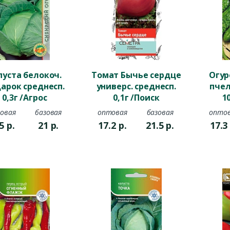
пуста белокоч.
Томат Бычье сердце
Огур
арок среднесп.
универс. среднесп.
пчел
0,3г /Агрос
0,1г /Поиск
1
овая
базовая
оптовая
базовая
опто
.5
р.
21
р.
17.2
р.
21.5
р.
17.