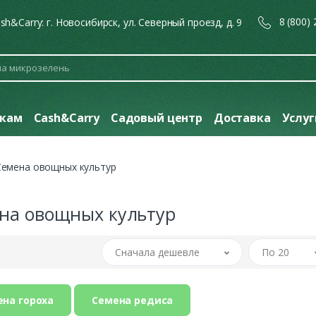
8 (800)
sh&Carry: г. Новосибирск, ул. Северный проезд, д. 9
кам
Cash&Carry
Садовый центр
Доставка
Услу
Семена овощных культур
на овощных культур
Сначала дешевле
По 20
на гороха
Семена редиса