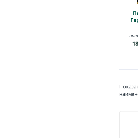
П
Ге
опт
1
Показан
наимен