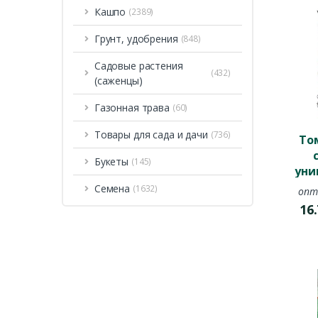
Кашпо
(2389)
Грунт, удобрения
(848)
Садовые растения
(432)
(саженцы)
Газонная трава
(60)
Товары для сада и дачи
(736)
То
Букеты
(145)
уни
Семена
(1632)
опт
16