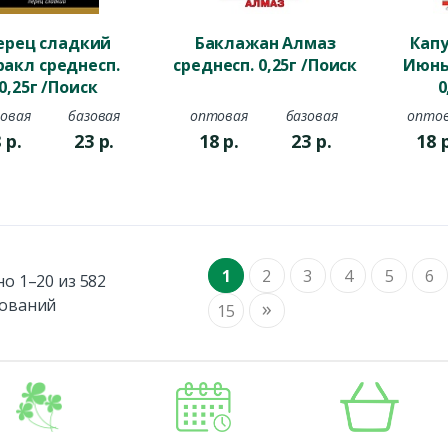
ерец сладкий
Баклажан Алмаз
Капу
ракл среднесп.
среднесп. 0,25г /Поиск
Июнь
0,25г /Поиск
0
овая
базовая
оптовая
базовая
опто
8
р.
23
р.
18
р.
23
р.
18
1
2
3
4
5
6
о 1–20 из 582
ований
»
15