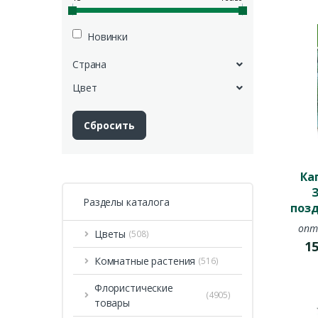
Новинки
Страна
Цвет
Ка
Разделы каталога
позд
опт
Цветы
(508)
1
Комнатные растения
(516)
Флористические
(4905)
товары