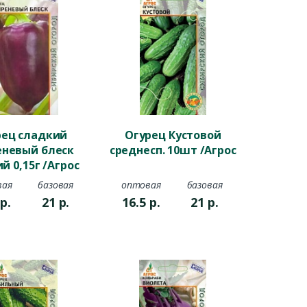
рец сладкий
Огурец Кустовой
еневый блеск
среднесп. 10шт /Агрос
й 0,15г /Агрос
вая
базовая
оптовая
базовая
5
р.
21
р.
16.5
р.
21
р.