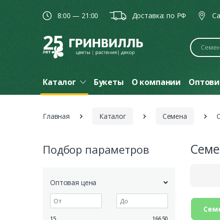
8:00 — 21:00
Доставка: по РФ
Ca
Поиск
Каталог
Букеты
О компании
Оптови
Главная
Каталог
Семена
Семе
Подбор параметров
Оптовая цена
Семе
15
166.50