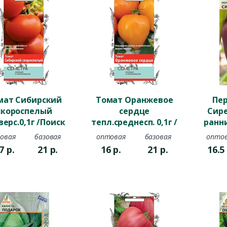
мат Сибирский
Томат Оранжевое
Пе
скороспелый
сердце
Сир
верс.0,1г /Поиск
тепл.среднесп. 0,1г /
ранни
Поиск
овая
базовая
оптовая
базовая
опто
.7
р.
21
р.
16
р.
21
р.
16.