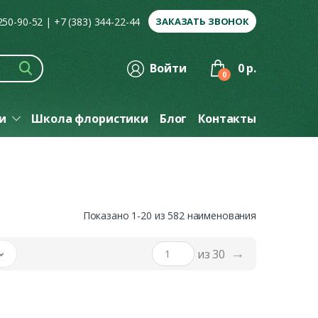
 250-90-52
|
+7 (383) 344-22-44
ЗАКАЗАТЬ ЗВОНОК
Войти
0 р.
0
ги
Школа флористики
Блог
Контакты
Показано 1-20 из 582 наименования
→
из 30