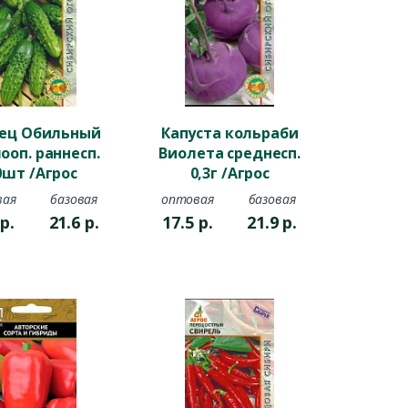
ец Обильный
Капуста кольраби
ооп. раннесп.
Виолета среднесп.
0шт /Агрос
0,3г /Агрос
вая
базовая
оптовая
базовая
3
р.
21.6
р.
17.5
р.
21.9
р.