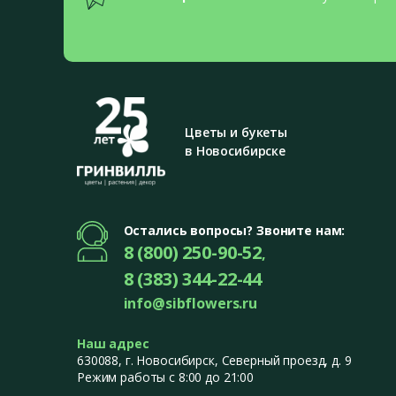
От
Совет:
В
культур
Популя
Томаты 
Цветы и букеты
в Новосибирске
Томаты 
контейн
Ра
Остались вопросы? Звоните нам:
Ср
8 (800) 250-90-52
Че
,
Ги
8 (383) 344-22-44
info@sibflowers.ru
Совет:
Д
детерми
Наш адрес
Огурцы 
630088
, г.
Новосибирск
,
Северный проезд, д. 9
Режим работы с 8:00 до 21:00
Огурцы 