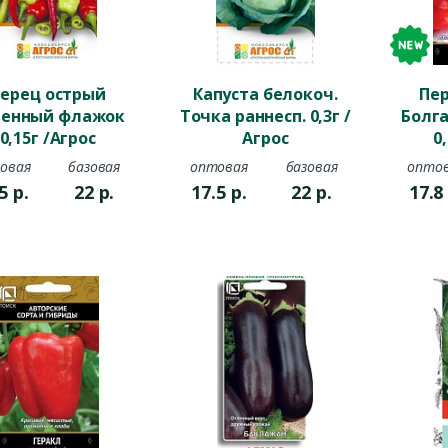
ерец острый
Капуста белокоч.
Пе
ненный флажок
Точка раннесп. 0,3г /
Болга
0,15г /Агрос
Агрос
0
овая
базовая
оптовая
базовая
опто
.5
р.
22
р.
17.5
р.
22
р.
17.