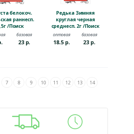
ста белокоч.
Редька Зимняя
ская раннесп.
круглая черная
,5г /Поиск
среднесп. 2г /Поиск
вая
базовая
оптовая
базовая
р.
23
р.
18.5
р.
23
р.
7
8
9
10
11
12
13
14