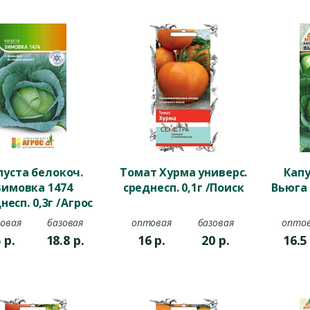
пуста белокоч.
Томат Хурма универс.
Капу
Зимовка 1474
среднесп. 0,1г /Поиск
Вьюга 
несп. 0,3г /Агрос
овая
базовая
оптовая
базовая
опто
5
р.
18.8
р.
16
р.
20
р.
16.