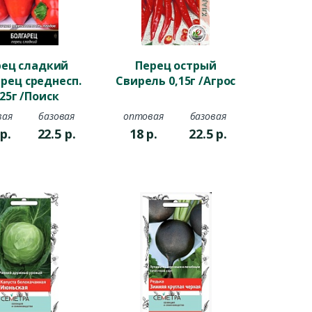
рец сладкий
Перец острый
рец среднесп.
Свирель 0,15г /Агрос
,25г /Поиск
вая
базовая
оптовая
базовая
8
р.
22.5
р.
18
р.
22.5
р.