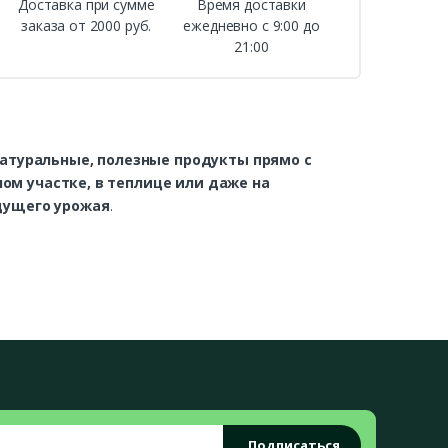
Доставка при сумме
Время доставки
заказа от 2000 руб.
ежедневно с 9:00 до
21:00
атуральные, полезные продукты прямо с
ом участке, в теплице или даже на
дущего урожая
.
тов и гибридов
, подходящие для выращивания
в
упить семена овощных культур в
оверенных производителей
.
м и вредителям
ий
обавок
Подписаться