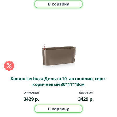
В корзину
Кашпо Lechuza Дельта 10, автополив, серо-
коричневый 30*11*13см
оптовая
базовая
3429
р.
3429
р.
В корзину