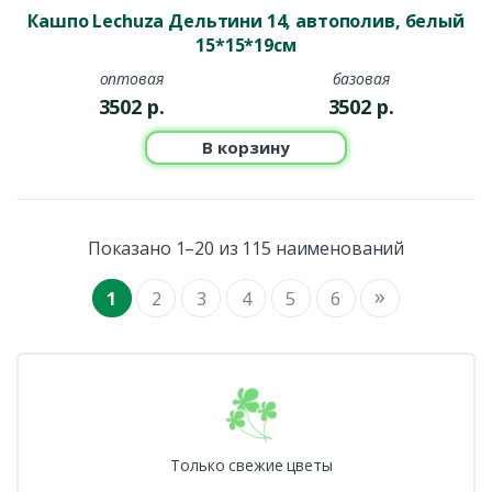
Кашпо Lechuza Дельтини 14, автополив, белый
15*15*19см
оптовая
базовая
3502
р.
3502
р.
В корзину
Показано 1–20 из 115 наименований
»
1
2
3
4
5
6
Только свежие цветы