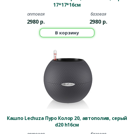
17*17*16см
оптовая
базовая
2980
р.
2980
р.
В корзину
Кашпо Lechuza Пуро Колор 20, автополив, серый
d20 h16см
оптовая
базовая