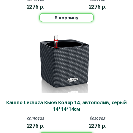
2276
р.
2276
р.
В корзину
Кашпо Lechuza Кьюб Колор 14, автополив, серый
14*14*14см
оптовая
базовая
2276
р.
2276
р.