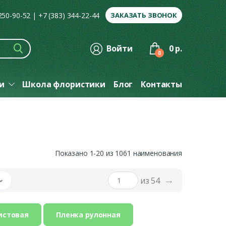
 250-90-52
|
+7 (383) 344-22-44
ЗАКАЗАТЬ ЗВОНОК
Войти
0 р.
0
ги
Школа флористики
Блог
Контакты
Показано 1-20 из 1061 наименования
→
из 54
истовая
Пленка рулонная