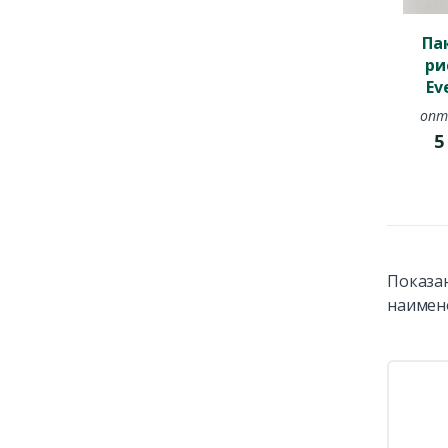
Па
ри
Ev
опт
Показан
наимен