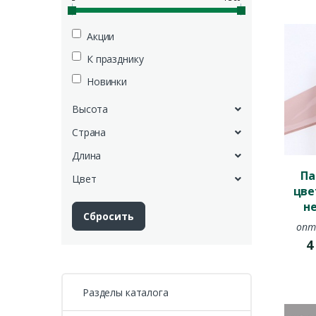
Акции
К празднику
Новинки
Высота
Страна
Длина
Па
Цвет
цве
н
опт
Разделы каталога