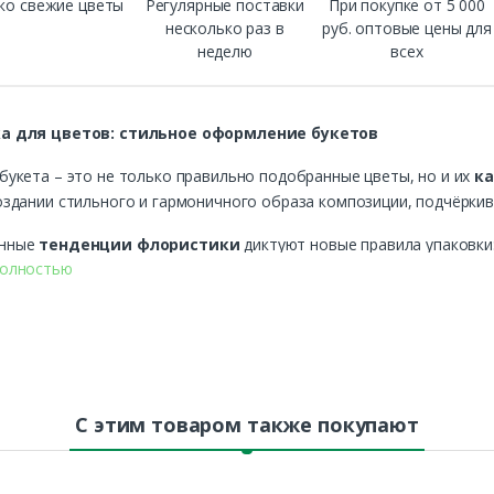
ко свежие цветы
Регулярные поставки
При покупке от 5 000
несколько раз в
руб. оптовые цены для
неделю
всех
а для цветов: стильное оформление букетов
букета – это не только правильно подобранные цветы, но и их
ка
оздании стильного и гармоничного образа композиции, подчёркив
енные
тенденции флористики
диктуют новые правила упаковки
полностью
ковка остаётся важным элементом защиты цветов, продлевает их
тировки.
 ассортименте представлена
широкая линейка упаковочных 
 фоамиран, сетку для цветов, каркасы и конусы
. Давайте ра
 актуальны в 2024 году и как создать стильный букет.
С этим товаром также покупают
ужна упаковка для цветов?
а от внешних факторов
– упаковка предохраняет лепестки от 