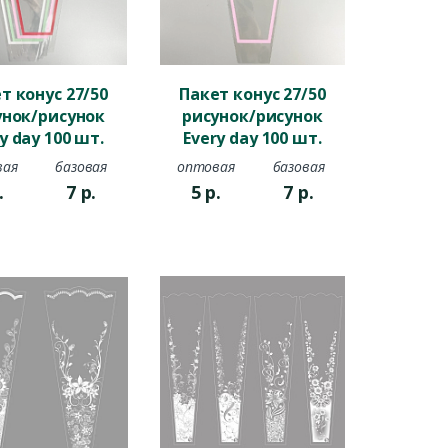
т конус 27/50
Пакет конус 27/50
унок/рисунок
рисунок/рисунок
y day 100 шт.
Every day 100 шт.
алатовый
розовый
вая
базовая
оптовая
базовая
.
7
р.
5
р.
7
р.