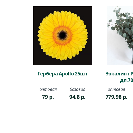
✔
Эстет
✔
Удобс
✔
Подд
упаково
Совет:
И
естестве
Виды уп
Плёнка 
Гербера Apollo 25шт
Эвкалипт P
Плёнка о
дл.70
прозрач
оптовая
базовая
оптовая
Плёнка 
79
р.
94.8
р.
779.98
р.
✔ Подхо
✔ Позвол
✔ Исполь
Плёнка 
✔ Идеаль