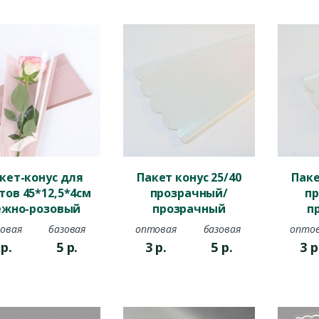
кет-конус для
Пакет конус 25/40
Паке
тов 45*12,5*4см
прозрачный/
пр
ежно-розовый
прозрачный
п
овая
базовая
оптовая
базовая
опто
4
р.
5
р.
3
р.
5
р.
3
р