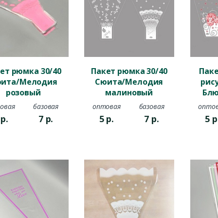
ет рюмка 30/40
Пакет рюмка 30/40
Паке
ита/Мелодия
Сюита/Мелодия
рис
розовый
малиновый
Блю
овая
базовая
оптовая
базовая
опто
5
р.
7
р.
5
р.
7
р.
5
р