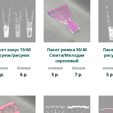
кет конус 15/60
Пакет рюмка 30/40
Паке
сунок/рисунок
Сюита/Мелодия
рис
сиреневый
овая
базовая
оптовая
базовая
опто
4
р.
6
р.
5
р.
7
р.
5
р