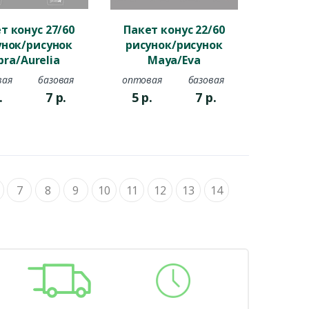
т конус 27/60
Пакет конус 22/60
унок/рисунок
рисунок/рисунок
bra/Aurelia
Maya/Eva
вая
базовая
оптовая
базовая
.
7
р.
5
р.
7
р.
7
8
9
10
11
12
13
14