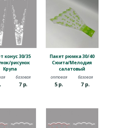
т конус 30/35
Пакет рюмка 30/40
унок/рисунок
Сюита/Мелодия
Крупа
салатовый
вая
базовая
оптовая
базовая
.
7
р.
5
р.
7
р.