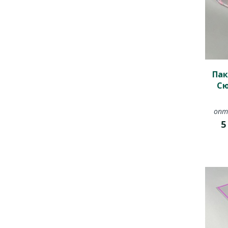
Пак
Сю
опт