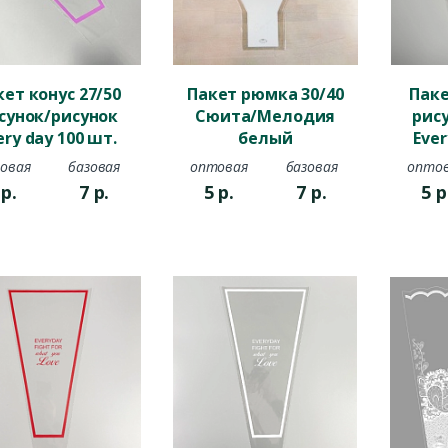
кет конус 27/50
Пакет рюмка 30/40
Паке
сунок/рисунок
Сюита/Мелодия
рис
ery day 100 шт.
белый
Ever
сиреневый
с
овая
базовая
оптовая
базовая
опто
5
р.
7
р.
5
р.
7
р.
5
р