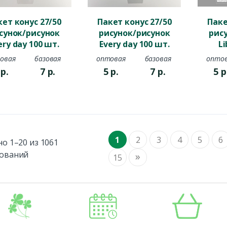
кет конус 27/50
Пакет конус 27/50
Паке
сунок/рисунок
рисунок/рисунок
рис
ery day 100 шт.
Every day 100 шт.
Li
красный
белый
овая
базовая
оптовая
базовая
опто
5
р.
7
р.
5
р.
7
р.
5
р
1
2
3
4
5
6
о 1–20 из 1061
ований
»
15