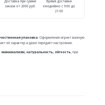
Доставка при сумме
Время доставки
заказа от 2000 руб.
ежедневно с 9:00 до
21:00
чественная упаковка
. Оформление играет важную
ает её характер и даже передаёт настроение.
:
минимализм, натуральность, лёгкость
, при
 свежесть и делает букет более удобным для
материалов
, включая
плёнку, бумагу, фетр,
зберёмся, для чего они нужны, какие варианты
повреждений, ветра, мороза или солнца.