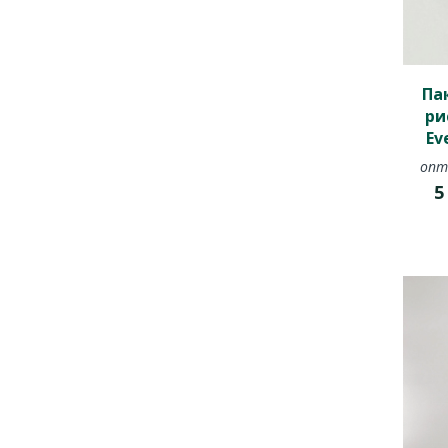
Па
ри
Ev
опт