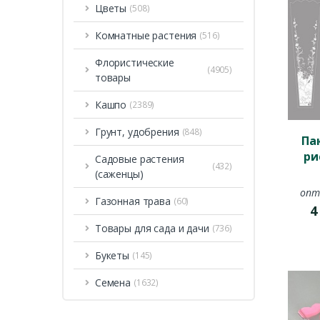
Цветы
(508)
Комнатные растения
(516)
Флористические
(4905)
товары
Кашпо
(2389)
Грунт, удобрения
(848)
Па
ри
Садовые растения
(432)
(саженцы)
опт
Газонная трава
(60)
Товары для сада и дачи
(736)
Букеты
(145)
Семена
(1632)