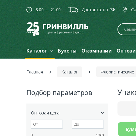
8:00 — 21:00
Доставка: по РФ
Ca
Поиск
Каталог
Букеты
О компании
Оптови
Главная
Каталог
Флористические
Упак
Подбор параметров
Оптовая цена
Бум
3
1 360