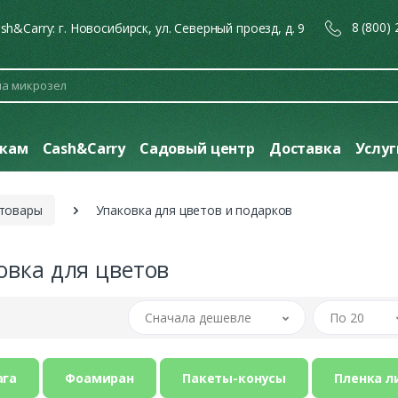
8 (800)
sh&Carry: г. Новосибирск, ул. Северный проезд, д. 9
кам
Cash&Carry
Садовый центр
Доставка
Услу
 товары
Упаковка для цветов и подарков
овка для цветов
Сначала дешевле
По 20
ага
Фоамиран
Пакеты-конусы
Пленка л