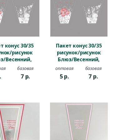
т конус 30/35
Пакет конус 30/35
унок/рисунок
рисунок/рисунок
з/Весенний,
Блюз/Весенний,
красный
белый
вая
базовая
оптовая
базовая
.
7
р.
5
р.
7
р.