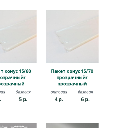
т конус 15/60
Пакет конус 15/70
озрачный/
прозрачный/
розрачный
прозрачный
вая
базовая
оптовая
базовая
.
5
р.
4
р.
6
р.