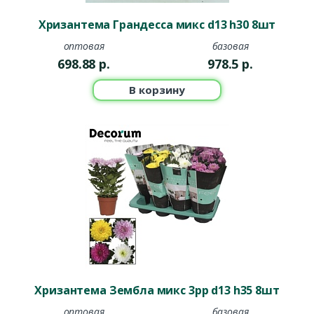
Хризантема Грандесса микс d13 h30 8шт
оптовая
базовая
698.88
р.
978.5
р.
В корзину
Хризантема Зембла микс 3рр d13 h35 8шт
оптовая
базовая