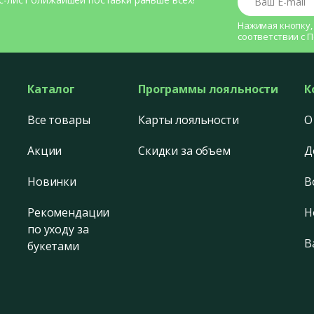
Нажимая кнопку,
соответствии с
П
Каталог
Программы лояльности
К
Все товары
Карты лояльности
О
Акции
Скидки за объем
Д
Новинки
В
Рекомендации
Н
по уходу за
В
букетами