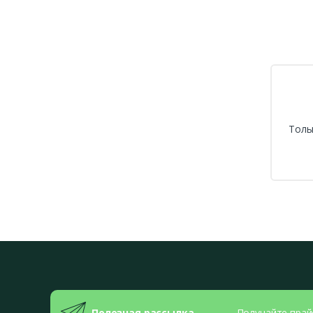
Толь
Полезная рассылка
Получайте прай