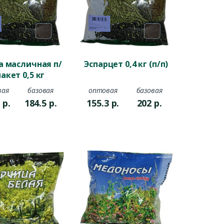
а масличная п/
Эспарцет 0,4 кг (п/п)
пакет 0,5 кг
вая
базовая
оптовая
базовая
9
р.
184.5
р.
155.3
р.
202
р.