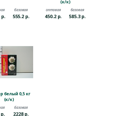
(к/к)
вая
базовая
оптовая
базовая
7
р.
555.2
р.
450.2
р.
585.3
р.
р белый 0,5 кг
(к/к)
вая
базовая
4
р.
2228
р.