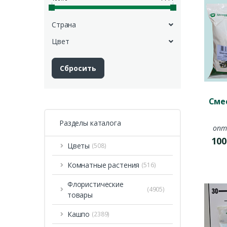
Страна
Цвет
Сме
Разделы каталога
опт
100
Цветы
(508)
Комнатные растения
(516)
Флористические
(4905)
товары
Кашпо
(2389)