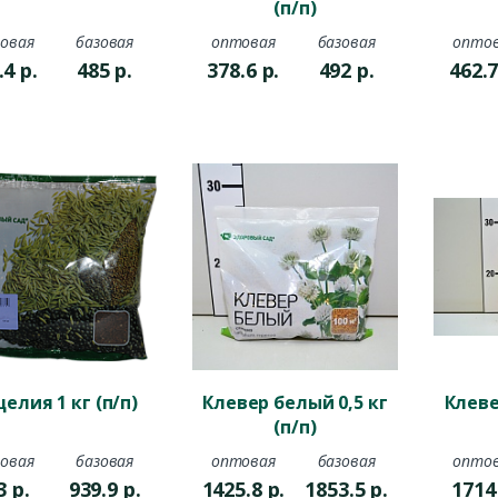
(п/п)
овая
базовая
оптовая
базовая
опто
.4
р.
485
р.
378.6
р.
492
р.
462.
елия 1 кг (п/п)
Клевер белый 0,5 кг
Клеве
(п/п)
овая
базовая
оптовая
базовая
опто
3
р.
939.9
р.
1425.8
р.
1853.5
р.
171