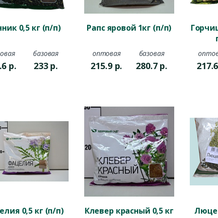
ник 0,5 кг (п/п)
Рапс яровой 1кг (п/п)
Горчиц
овая
базовая
оптовая
базовая
опто
.6
р.
233
р.
215.9
р.
280.7
р.
217.
лия 0,5 кг (п/п)
Клевер красный 0,5 кг
Люцер