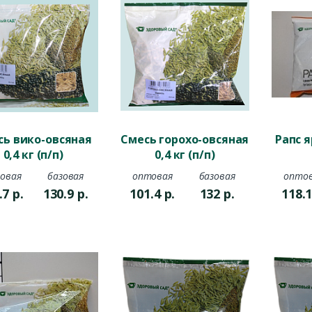
сь вико-овсяная
Смесь горохо-овсяная
Рапс я
0,4 кг (п/п)
0,4 кг (п/п)
овая
базовая
оптовая
базовая
опто
.7
р.
130.9
р.
101.4
р.
132
р.
118.