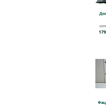
Дон
опт
179
Фаце