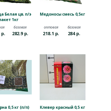
а Белая цв. п/э
Медоносы смесь 0,5кг
пакет 1кг
вая
базовая
оптовая
базовая
6
р.
282.9
р.
218.1
р.
284
р.
на 0,5 кг (п/п)
Клевер красный 0,5 кг