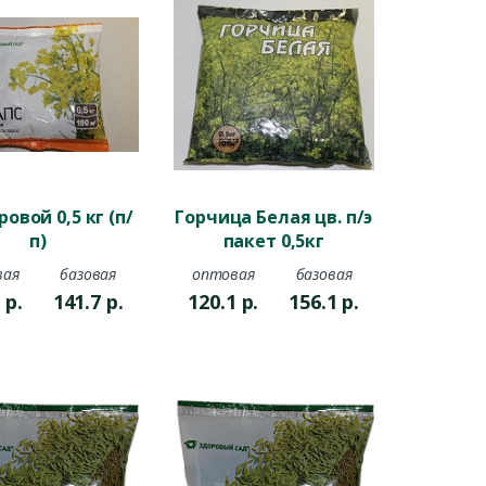
ровой 0,5 кг (п/
Горчица Белая цв. п/э
п)
пакет 0,5кг
вая
базовая
оптовая
базовая
1
р.
141.7
р.
120.1
р.
156.1
р.