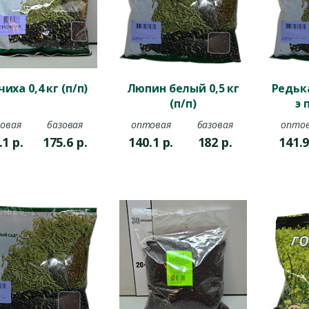
чиха 0,4 кг (п/п)
Люпин белый 0,5 кг
Редьк
(п/п)
э 
овая
базовая
оптовая
базовая
опто
.1
р.
175.6
р.
140.1
р.
182
р.
141.