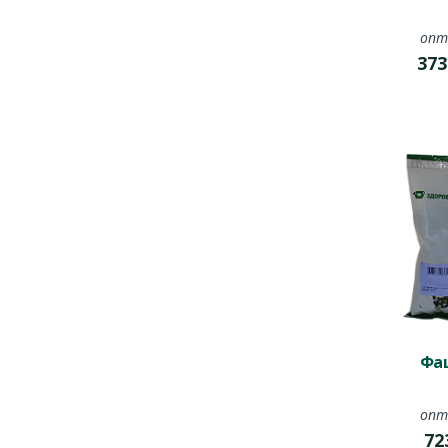
опт
373
Фац
опт
72