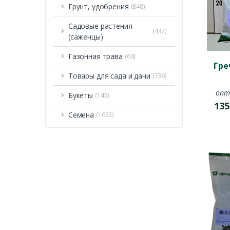
Грунт, удобрения
(848)
Садовые растения
(432)
(саженцы)
Газонная трава
(60)
Гре
Товары для сада и дачи
(736)
опт
Букеты
(145)
135
Семена
(1632)