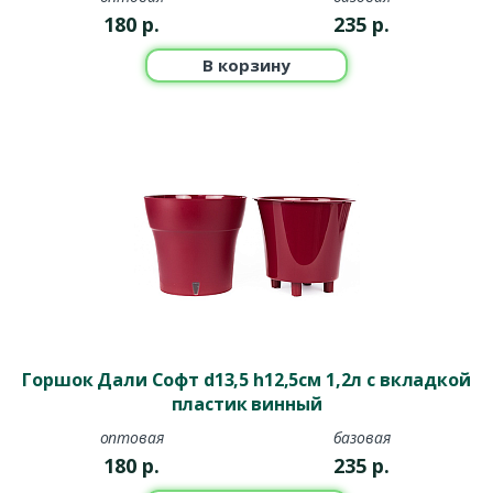
180
р.
235
р.
В корзину
Горшок Дали Софт d13,5 h12,5см 1,2л с вкладкой
пластик винный
оптовая
базовая
180
р.
235
р.