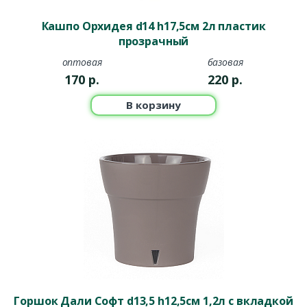
Кашпо Орхидея d14 h17,5см 2л пластик
прозрачный
оптовая
базовая
170
р.
220
р.
В корзину
Горшок Дали Софт d13,5 h12,5см 1,2л с вкладкой