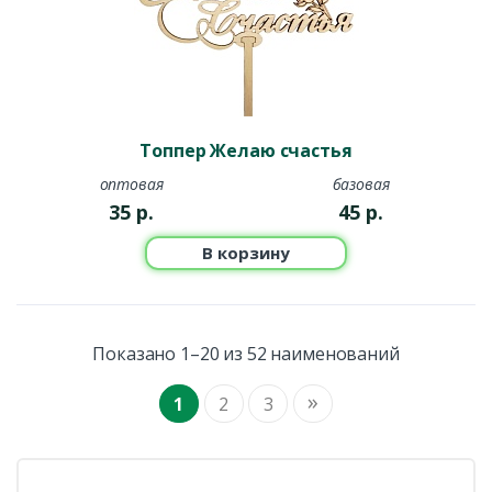
Топпер Желаю счастья
оптовая
базовая
35
р.
45
р.
В корзину
Показано 1–20 из 52 наименований
»
1
2
3