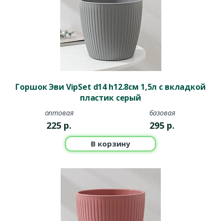
Горшок Эви VipSet d14 h12.8см 1,5л с вкладкой
пластик серый
оптовая
базовая
225
р.
295
р.
В корзину