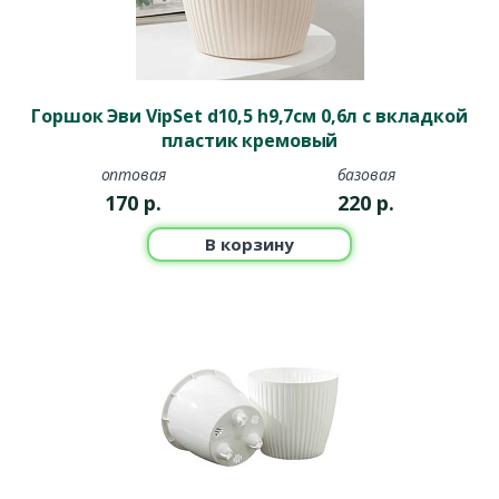
Горшок Эви VipSet d10,5 h9,7см 0,6л с вкладкой
пластик кремовый
оптовая
базовая
170
р.
220
р.
В корзину