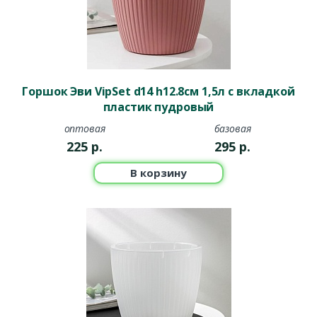
Горшок Эви VipSet d14 h12.8см 1,5л с вкладкой
пластик пудровый
оптовая
базовая
225
р.
295
р.
В корзину