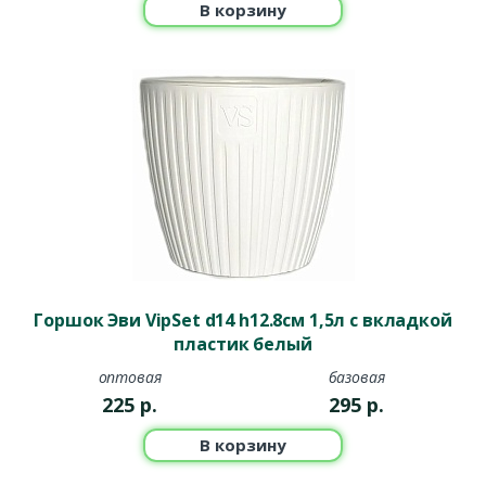
В корзину
Горшок Эви VipSet d14 h12.8см 1,5л с вкладкой
пластик белый
оптовая
базовая
225
р.
295
р.
В корзину