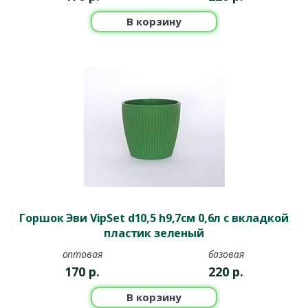
В корзину
Горшок Эви VipSet d10,5 h9,7см 0,6л с вкладкой
пластик зеленый
оптовая
базовая
170
р.
220
р.
В корзину