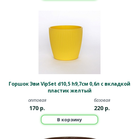
Горшок Эви VipSet d10,5 h9,7см 0,6л с вкладкой
пластик желтый
оптовая
базовая
170
р.
220
р.
В корзину