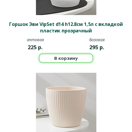
Горшок Эви VipSet d14 h12.8см 1,5л с вкладкой
пластик прозрачный
оптовая
базовая
225
р.
295
р.
В корзину