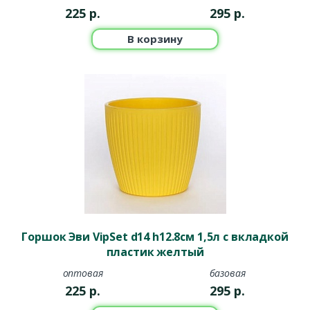
225
р.
295
р.
В корзину
Горшок Эви VipSet d14 h12.8см 1,5л с вкладкой
пластик желтый
оптовая
базовая
225
р.
295
р.