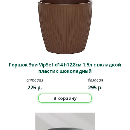
Горшок Эви VipSet d14 h12.8см 1,5л с вкладкой
пластик шоколадный
оптовая
базовая
225
р.
295
р.
В корзину