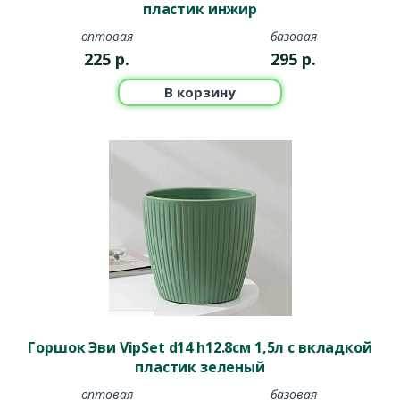
пластик инжир
оптовая
базовая
225
р.
295
р.
В корзину
Горшок Эви VipSet d14 h12.8см 1,5л с вкладкой
пластик зеленый
оптовая
базовая