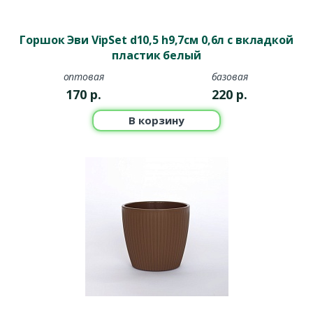
Горшок Эви VipSet d10,5 h9,7см 0,6л с вкладкой
пластик белый
оптовая
базовая
170
р.
220
р.
В корзину