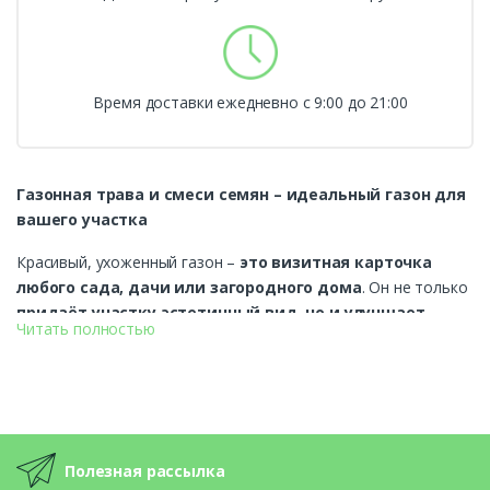
Время доставки ежедневно с 9:00 до 21:00
Газонная трава и смеси семян – идеальный газон для
вашего участка
Красивый, ухоженный газон –
это визитная карточка
любого сада, дачи или загородного дома
. Он не только
придаёт участку эстетичный вид, но и улучшает
Читать полностью
микроклимат, предотвращает эрозию почвы и
делает пространство уютнее
.
Если вы хотите
создать зелёный газон у себя во дворе
или обновить уже имеющееся покрытие
, важно
выбрать качественные семена газонной травы
. В
Полезная рассылка
нашем интернет-магазине представлены
разные виды