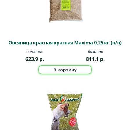
Овсяница красная красная Мaxima 0,25 кг (п/п)
оптовая
базовая
623.9
р.
811.1
р.
В корзину