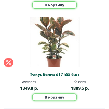
В корзину
Фикус Белиз d17 h55 6шт
оптовая
базовая
1349.8
р.
1889.5
р.
В корзину