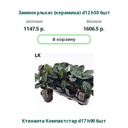
Замиокулькас (керамика) d12 h50 6шт
оптовая
базовая
1147.5
р.
1606.5
р.
В корзину
Ктенанта Компактстар d17 h90 6шт