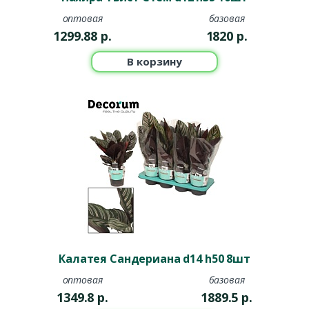
оптовая
базовая
1299.88
р.
1820
р.
В корзину
Калатея Сандериана d14 h50 8шт
оптовая
базовая
1349.8
р.
1889.5
р.