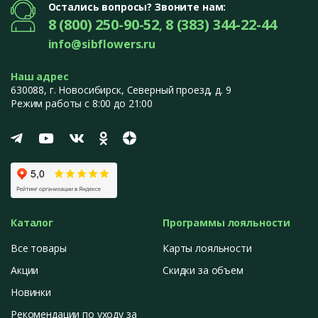
насыщенных фиолетовых, зелёных и бордовых тонов.
Остались вопросы? Звоните нам:
8 (800) 250-90-52
8 (383) 344-22-44
,
Аглаонема
– отличается декоративными листьями с
info@sibflowers.ru
серебристыми, зелёными или красными оттенками. Это
тенелюбивое растение, которое подходит даже для
Наш адрес
помещений с минимальным освещением.
630088
, г.
Новосибирск
,
Северный проезд, д. 9
Режим работы с 8:00 до 21:00
Диффенбахия
– роскошное растение с крупными листьями,
украшенными светлыми узорами. Отлично справляется с
очищением воздуха и созданием комфортной атмосферы.
Замиокулькас
– "долларовое дерево" с глянцевыми
листьями. Неприхотливо в уходе, легко переносит засуху и
недостаток света.
Каталог
Программы лояльности
Алоказия
– экзотическое растение с крупными резными
листьями необычной формы. Отличается эффектным
Все товары
Карты лояльности
внешним видом и требует внимания в уходе.
Акции
Скидки за объем
Папоротник
– пышное растение, создающее ощущение
Новинки
лесной свежести в доме. Любит влагу и тенистые уголки.
Рекомендации по уходу за