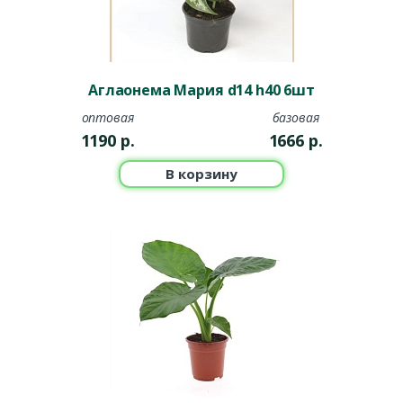
Аглаонема Мария d14 h40 6шт
оптовая
базовая
1190
р.
1666
р.
В корзину