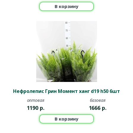
В корзину
Нефролепис Грин Момент ханг d19 h50 6шт
оптовая
базовая
1190
р.
1666
р.
В корзину