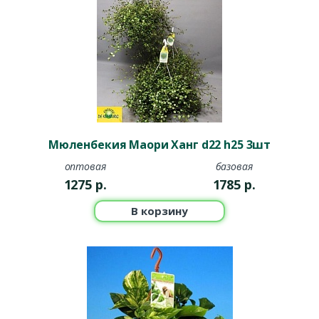
Мюленбекия Маори Ханг d22 h25 3шт
оптовая
базовая
1275
р.
1785
р.
В корзину