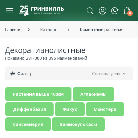
0
Главная
Каталог
Комнатные растения
Декоративнолистные
Показано 281-300 из 396 наименований
Фильтр
Сначала дешевле
Растения выше 100см
Аглаонемы
Диффенбахия
Фикус
Монстера
Сансевиерия
Замиокулькасы