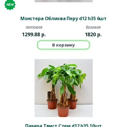
Монстера Обликва Перу d12 h35 6шт
оптовая
базовая
1299.88
р.
1820
р.
В корзину
Пахира Твист Стем d12 h35 10шт