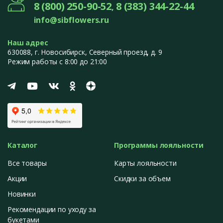
8 (800) 250-90-52
8 (383) 344-22-44
,
Аглаонема
– отличается декоративными листьями с
info@sibflowers.ru
серебристыми, зелёными или красными оттенками. Это
тенелюбивое растение, которое подходит даже для
Наш адрес
помещений с минимальным освещением.
630088
, г.
Новосибирск
,
Северный проезд, д. 9
Режим работы с 8:00 до 21:00
Диффенбахия
– роскошное растение с крупными листьями,
украшенными светлыми узорами. Отлично справляется с
очищением воздуха и созданием комфортной атмосферы.
Замиокулькас
– "долларовое дерево" с глянцевыми
листьями. Неприхотливо в уходе, легко переносит засуху и
недостаток света.
Каталог
Программы лояльности
Алоказия
– экзотическое растение с крупными резными
листьями необычной формы. Отличается эффектным
Все товары
Карты лояльности
внешним видом и требует внимания в уходе.
Акции
Скидки за объем
Папоротник
– пышное растение, создающее ощущение
Новинки
лесной свежести в доме. Любит влагу и тенистые уголки.
Рекомендации по уходу за
букетами
Сансевиерия (Тёщин язык)
– одно из самых устойчивых и