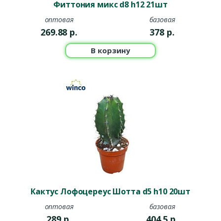
Фиттония микс d8 h12 21шт
оптовая
базовая
269.88
р.
378
р.
В корзину
Кактус Лофоцереус Шотта d5 h10 20шт
оптовая
базовая
289
р.
404.5
р.