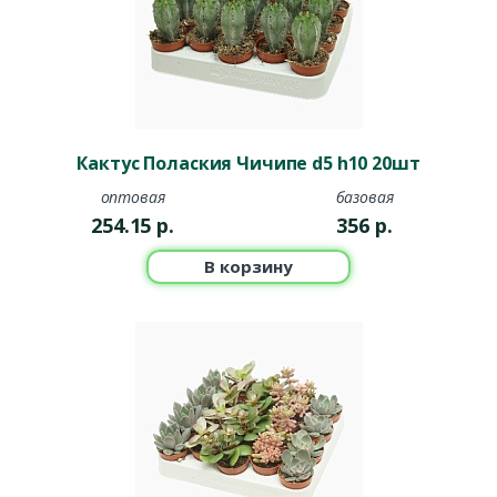
Кактус Полаския Чичипе d5 h10 20шт
оптовая
базовая
254.15
р.
356
р.
В корзину