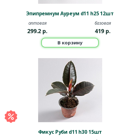
Эпипремнум Ауреум d11 h25 12шт
оптовая
базовая
299.2
р.
419
р.
В корзину
Фикус Руби d11 h30 15шт