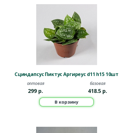
Сциндапсус Пиктус Аргиреус d11 h15 10шт
оптовая
базовая
299
р.
418.5
р.
В корзину