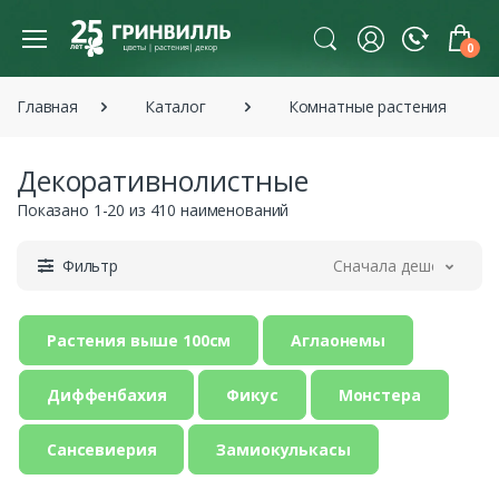
0
Главная
Каталог
Комнатные растения
Декоративнолистные
Показано 1-20 из 410 наименований
Фильтр
Сначала дешевле
Растения выше 100см
Аглаонемы
Диффенбахия
Фикус
Монстера
Сансевиерия
Замиокулькасы