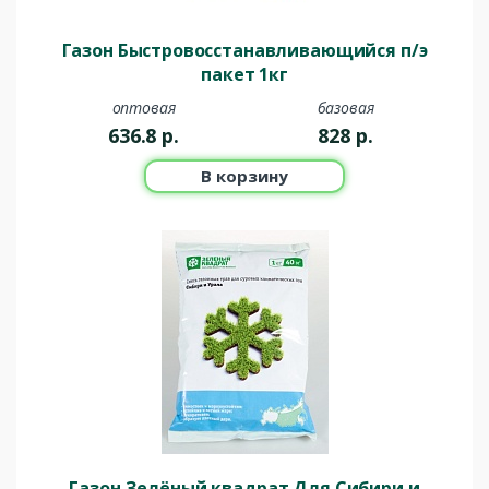
Газон Быстровосстанавливающийся п/э
пакет 1кг
оптовая
базовая
636.8
р.
828
р.
В корзину
Газон Зелёный квадрат Для Сибири и