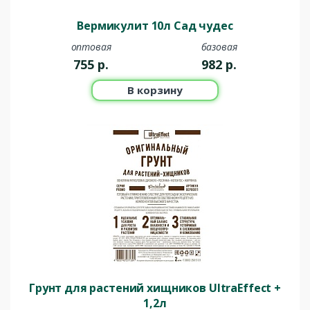
Вермикулит 10л Сад чудес
оптовая
базовая
755
р.
982
р.
В корзину
Грунт для растений хищников UltraEffect +
1,2л