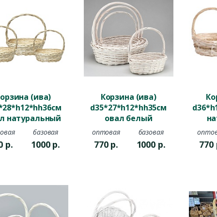
орзина (ива)
Корзина (ива)
Ко
*28*h12*hh36см
d35*27*h12*hh35см
d36*h
л натуральный
овал белый
на
овая
базовая
оптовая
базовая
опто
0
р.
1000
р.
770
р.
1000
р.
770