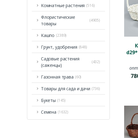
Комнатные растения
(516)
Флористические
(4905)
товары
Кашпо
(2389)
К
Грунт, удобрения
(848)
d29*
Садовые растения
(432)
(саженцы)
опт
78
Газонная трава
(60)
Товары для сада и дачи
(736)
Букеты
(145)
Семена
(1632)