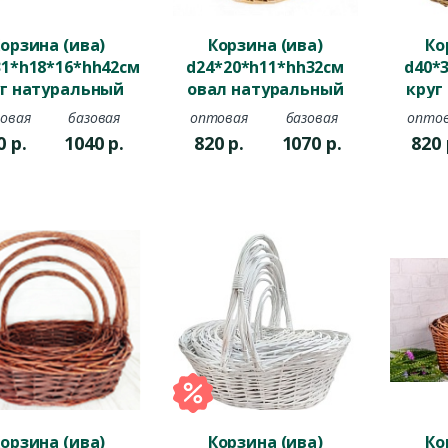
орзина (ива)
Корзина (ива)
Ко
31*h18*16*hh42см
d24*20*h11*hh32см
d40*
уг натуральный
овал натуральный
круг
к
овая
базовая
оптовая
базовая
опто
0
р.
1040
р.
820
р.
1070
р.
820
орзина (ива)
Корзина (ива)
Ко