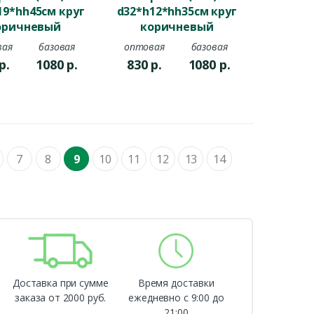
19*hh45см круг
d32*h12*hh35см круг
оричневый
коричневый
вая
базовая
оптовая
базовая
р.
1080
р.
830
р.
1080
р.
7
8
9
10
11
12
13
14
Доставка при сумме
Время доставки
заказа от 2000 руб.
ежедневно с 9:00 до
21:00