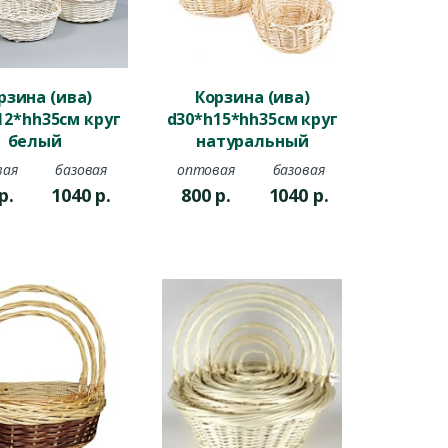
рзина (ива)
Корзина (ива)
12*hh35см круг
d30*h15*hh35см круг
белый
натуральный
вая
базовая
оптовая
базовая
р.
1040
р.
800
р.
1040
р.