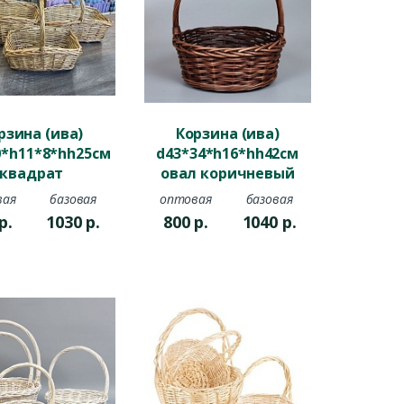
рзина (ива)
Корзина (ива)
0*h11*8*hh25см
d43*34*h16*hh42см
квадрат
овал коричневый
туральный
вая
базовая
оптовая
базовая
р.
1030
р.
800
р.
1040
р.