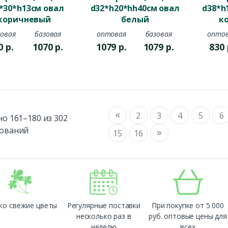
*30*h13см овал
d32*h20*hh40см овал
d38*h
коричневый
белый
к
овая
базовая
оптовая
базовая
опто
0
р.
1070
р.
1079
р.
1079
р.
830
«
2
3
4
5
6
о 161–180 из 302
ований
»
15
16
ко свежие цветы
Регулярные поставки
При покупке от 5 000
несколько раз в
руб. оптовые цены для
неделю
всех