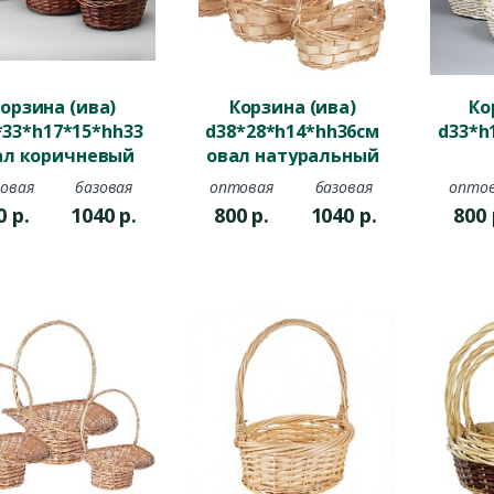
орзина (ива)
Корзина (ива)
Ко
*33*h17*15*hh33
d38*28*h14*hh36см
d33*h
ал коричневый
овал натуральный
овая
базовая
оптовая
базовая
опто
0
р.
1040
р.
800
р.
1040
р.
800