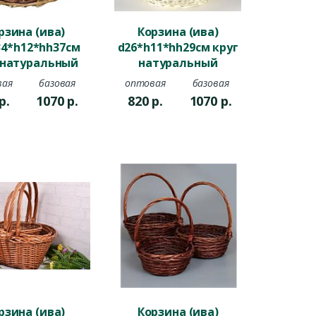
рзина (ива)
Корзина (ива)
34*h12*hh37см
d26*h11*hh29см круг
 натуральный
натуральный
оричневый
вая
базовая
оптовая
базовая
р.
1070
р.
820
р.
1070
р.
рзина (ива)
Корзина (ива)