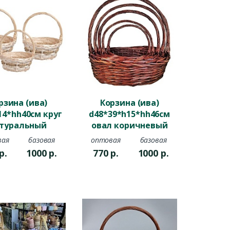
рзина (ива)
Корзина (ива)
14*hh40см круг
d48*39*h15*hh46см
туральный
овал коричневый
вая
базовая
оптовая
базовая
р.
1000
р.
770
р.
1000
р.