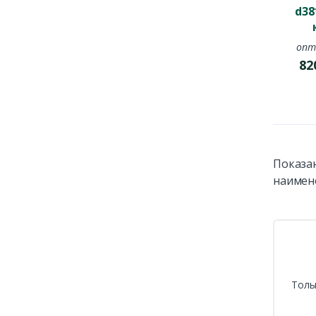
d38
опт
82
Показан
наимен
Толь