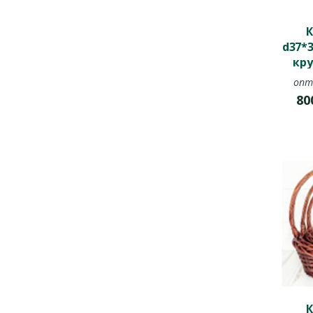
К
d37*
кр
опт
80
К