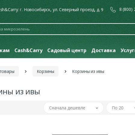
8 (800)
sh&Carry: г. Новосибирск, ул. Северный проезд, д. 9
кам
Cash&Carry
Садовый центр
Доставка
Услу
 товары
Корзины
Корзины из ивы
ины из ивы
Сначала дешевле
По 20