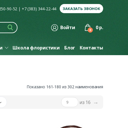
 250-90-52
|
+7 (383) 344-22-44
ЗАКАЗАТЬ ЗВОНОК
Войти
0 р.
0
ги
Школа флористики
Блог
Контакты
Показано 161-180 из 302 наименования
→
из 16