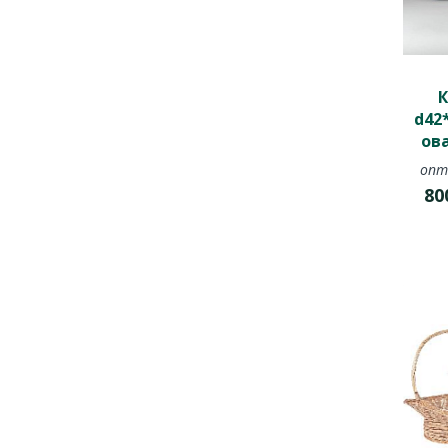
К
d42
ов
опт
80