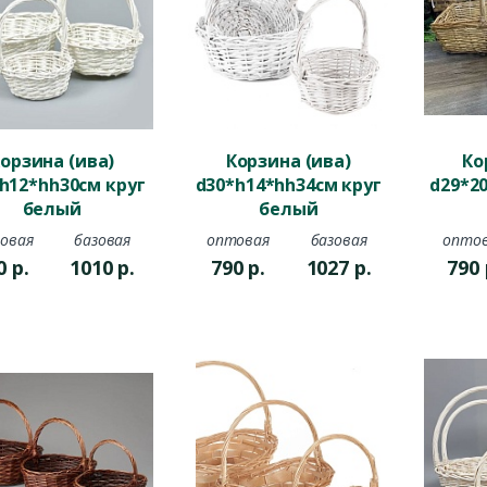
орзина (ива)
Корзина (ива)
Ко
h12*hh30см круг
d30*h14*hh34см круг
d29*2
белый
белый
на
овая
базовая
оптовая
базовая
опто
0
р.
1010
р.
790
р.
1027
р.
790