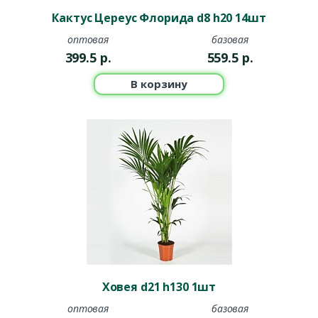
упрощает уход за растениями. Они позволяют растениям
Кактус Цереус Флорида d8 h20 14шт
получать необходимое количество влаги, что особенно
оптовая
базовая
удобно для занятых людей.
399.5
р.
559.5
р.
Кашпо Prosperplast
В корзину
Отличный вариант для любителей прочных и
функциональных кашпо. Они выполнены из качественного
пластика, устойчивого к перепадам температур и внешним
воздействиям.
Кашпо Scheurich
Немецкое качество и стильный дизайн. Эти кашпо
отличаются разнообразием форм и расцветок, а также
высокими эксплуатационными характеристиками.
Виды кашпо по материалу
Ховея d21 h130 1шт
Керамические кашпо
оптовая
базовая
Классика, проверенная временем. Керамика прекрасно