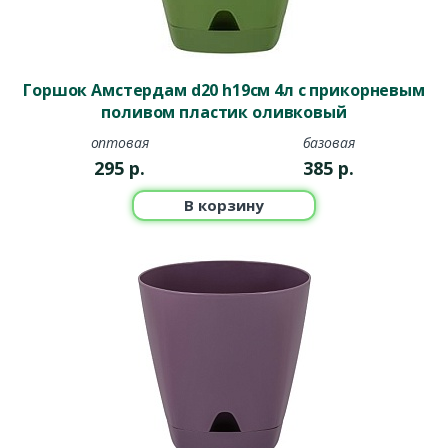
Горшок Амстердам d20 h19см 4л с прикорневым
поливом пластик оливковый
оптовая
базовая
295
р.
385
р.
В корзину