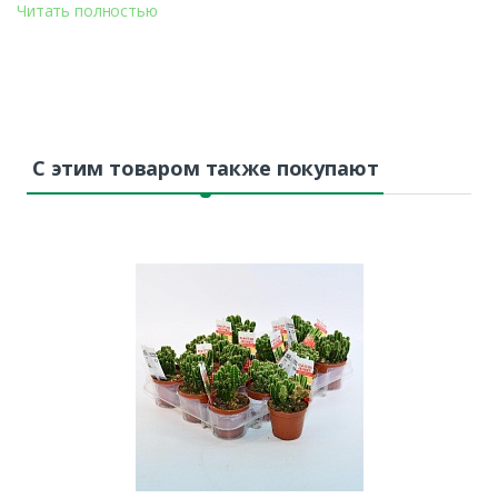
ассортименте представлено множество вариантов, среди
Читать полностью
которых каждый сможет найти идеальное решение для
своих цветов.
Популярные бренды кашпо
Кашпо Idealist
С этим товаром также покупают
Стильные и современные кашпо для тех, кто ценит
минимализм и элегантность. Они идеально вписываются в
современные интерьеры и подходят как для дома, так и для
офисных помещений.
Кашпо Lamela
Прочные и лёгкие кашпо с разнообразными расцветками.
Отличаются универсальностью и подходят для размещения
как в помещении, так и на улице.
Кашпо Lechuza
Инновационные кашпо с системой автополива, которая