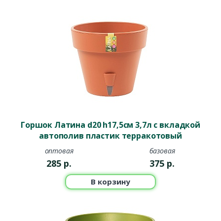
Горшок Латина d20 h17,5см 3,7л с вкладкой
автополив пластик терракотовый
оптовая
базовая
285
р.
375
р.
В корзину