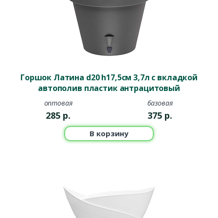
Горшок Латина d20 h17,5см 3,7л с вкладкой
автополив пластик антрацитовый
оптовая
базовая
285
р.
375
р.
В корзину