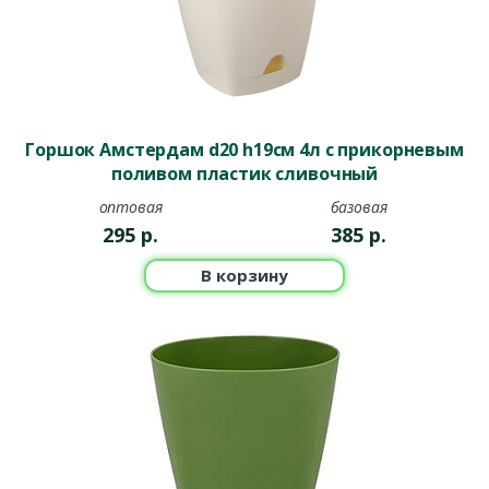
Горшок Амстердам d20 h19см 4л с прикорневым
поливом пластик сливочный
оптовая
базовая
295
р.
385
р.
В корзину