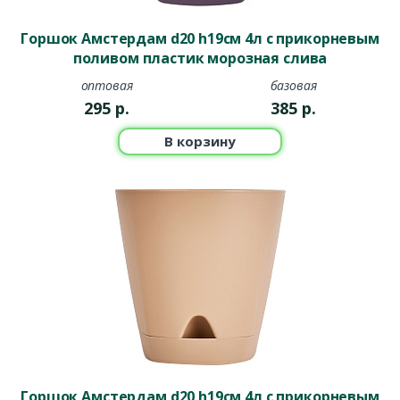
Горшок Амстердам d20 h19см 4л с прикорневым
поливом пластик морозная слива
оптовая
базовая
295
р.
385
р.
В корзину
Горшок Амстердам d20 h19см 4л с прикорневым