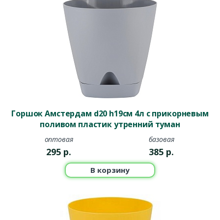
Горшок Амстердам d20 h19см 4л с прикорневым
поливом пластик утренний туман
оптовая
базовая
295
р.
385
р.
В корзину