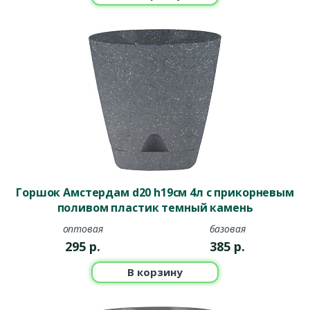
Горшок Амстердам d20 h19см 4л с прикорневым
поливом пластик темный камень
оптовая
базовая
295
р.
385
р.
В корзину