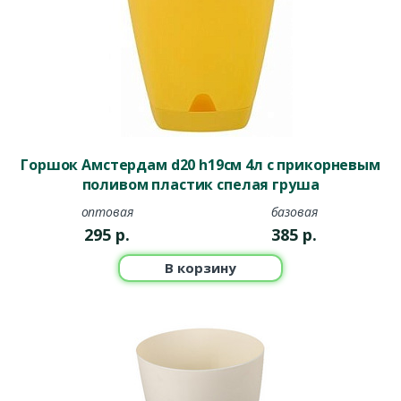
Горшок Амстердам d20 h19см 4л с прикорневым
поливом пластик спелая груша
оптовая
базовая
295
р.
385
р.
В корзину