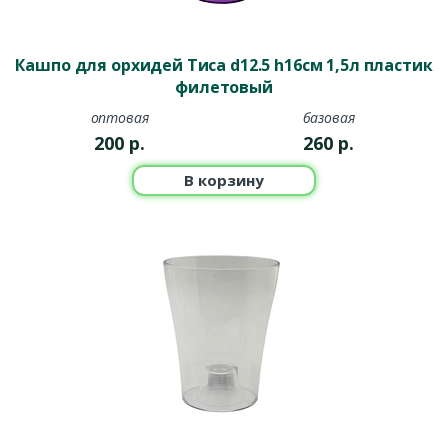
Кашпо для орхидей Тиса d12.5 h16см 1,5л пластик
филетовый
оптовая
базовая
200
р.
260
р.
В корзину