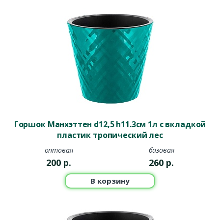
Горшок Манхэттен d12,5 h11.3см 1л с вкладкой
пластик тропический лес
оптовая
базовая
200
р.
260
р.
В корзину