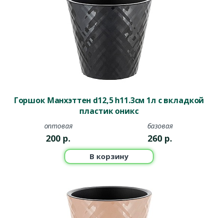
Горшок Манхэттен d12,5 h11.3см 1л с вкладкой
пластик оникс
оптовая
базовая
200
р.
260
р.
В корзину