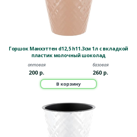
Горшок Манхэттен d12,5 h11.3см 1л с вкладкой
пластик молочный шоколад
оптовая
базовая
200
р.
260
р.
В корзину