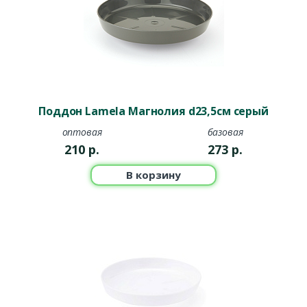
Поддон Lamela Магнолия d23,5см серый
оптовая
базовая
210
р.
273
р.
В корзину