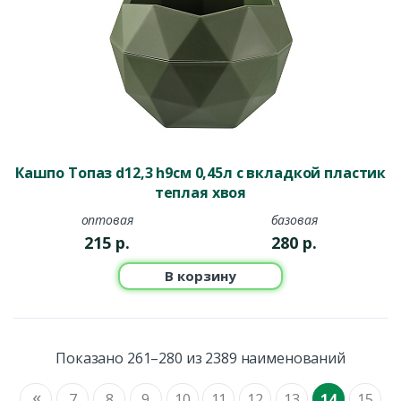
Кашпо Топаз d12,3 h9см 0,45л с вкладкой пластик
теплая хвоя
оптовая
базовая
215
р.
280
р.
В корзину
Показано 261–280 из 2389 наименований
«
7
8
9
10
11
12
13
14
15