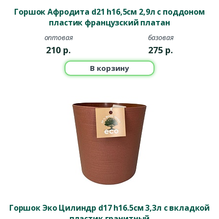
Горшок Афродита d21 h16,5см 2,9л с поддоном
пластик французский платан
оптовая
базовая
210
р.
275
р.
В корзину
Горшок Эко Цилиндр d17 h16.5см 3,3л с вкладкой
пластик гранитный