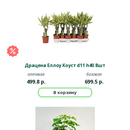
Металлические кашпо
Современное и стильное решение, идеально подходящее
для лофтовых интерьеров, офисных помещений и террас.
Металл придаёт композициям строгость и элегантность.
Пластиковые кашпо
Практичный и лёгкий вариант для любого интерьера.
Пластиковые кашпо отличаются разнообразием цветов,
Драцена Еллоу Коуст d11 h40 8шт
форм и размеров, а также доступной ценой.
оптовая
базовая
Стеклянные кашпо
499.8
р.
699.5
р.
Прозрачные или тонированные модели создают эффект
В корзину
лёгкости и воздушности. Такие кашпо идеально подходят
для гидропонных растений, орхидей и декоративных
композиций.
Кашпо из гипса и бетона