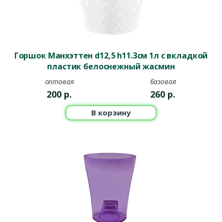
Горшок Манхэттен d12,5 h11.3см 1л с вкладкой
пластик белоснежный жасмин
оптовая
базовая
200
р.
260
р.
В корзину