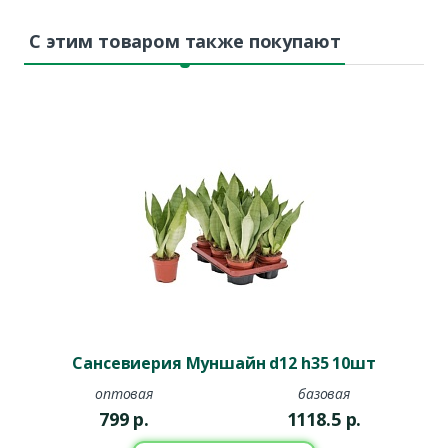
Кашпо Idealist
С этим товаром также покупают
Стильные и современные кашпо для тех, кто ценит
минимализм и элегантность. Они идеально вписываются в
современные интерьеры и подходят как для дома, так и для
офисных помещений.
Кашпо Lamela
Прочные и лёгкие кашпо с разнообразными расцветками.
Отличаются универсальностью и подходят для размещения
как в помещении, так и на улице.
Кашпо Lechuza
Инновационные кашпо с системой автополива, которая
упрощает уход за растениями. Они позволяют растениям
Сансевиерия Муншайн d12 h35 10шт
получать необходимое количество влаги, что особенно
оптовая
базовая
удобно для занятых людей.
799
р.
1118.5
р.
Кашпо Prosperplast