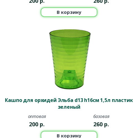
200
р.
260
р.
В корзину
Кашпо для орхидей Эльба d13 h16см 1,5л пластик
зеленый
оптовая
базовая
200
р.
260
р.
В корзину