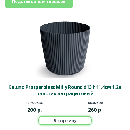
Подставки для горшков
Кашпо Prosperplast Milly Round d13 h11,4см 1,2л
пластик антрацитовый
оптовая
базовая
200
р.
260
р.
В корзину