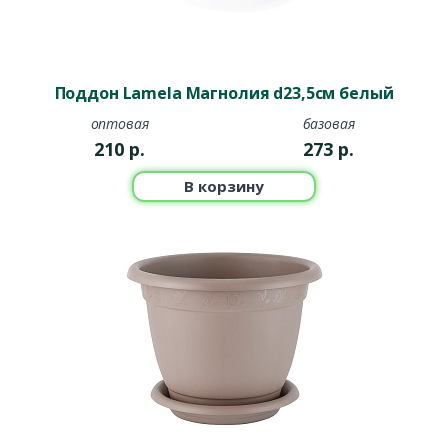
Поддон Lamela Магнолия d23,5см белый
оптовая
базовая
210
р.
273
р.
В корзину