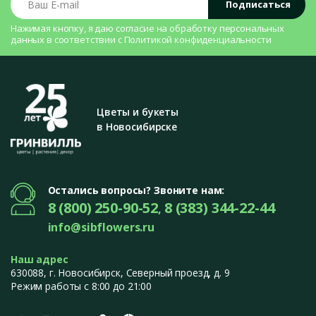
Подписаться
Загляните в наш каталог и найдите идеальное кашпо для
своих зелёных любимцев!
Нажимая кнопку, я даю согласие на
обработку персональных
данных
в соответствии с
Политикой конфиденциальности
Цветы и букеты
в Новосибирске
Остались вопросы? Звоните нам:
8 (800) 250-90-52
8 (383) 344-22-44
,
info@sibflowers.ru
Наш адрес
630088
, г.
Новосибирск
,
Северный проезд, д. 9
Режим работы с 8:00 до 21:00