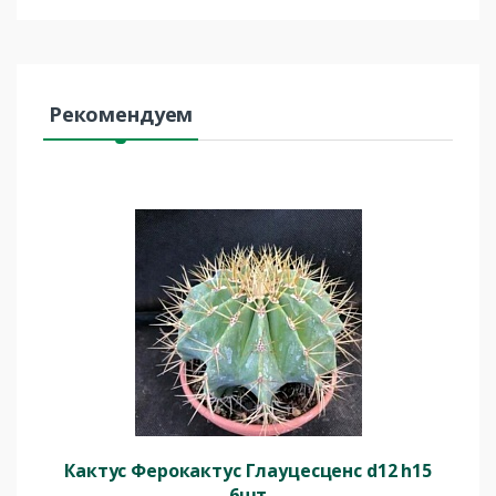
Рекомендуем
Кактус Ферокактус Глауцесценс d12 h15
6шт