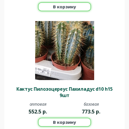
В корзину
Кактус Пилозоцереус Пахиладус d10 h15
9шт
оптовая
базовая
552.5
р.
773.5
р.
В корзину