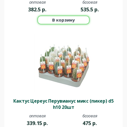
оптовая
базовая
382.5
р.
535.5
р.
В корзину
Кактус Цереус Перувианус микс (пикер) d5
h10 20шт
оптовая
базовая
339.15
р.
475
р.