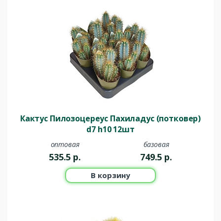
Кактус Пилозоцереус Пахиладус (потковер)
d7 h10 12шт
оптовая
базовая
535.5
р.
749.5
р.
В корзину