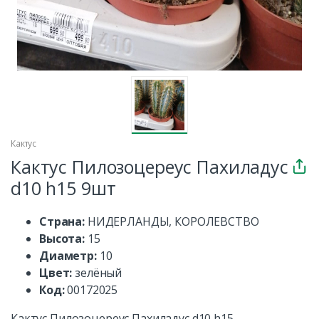
Кактус
Кактус Пилозоцереус Пахиладус
d10 h15 9шт
Страна:
НИДЕРЛАНДЫ, КОРОЛЕВСТВО
Высота:
15
Диаметр:
10
Цвет:
зелёный
Код:
00172025
Кактус Пилозоцереус Пахиладус d10 h15