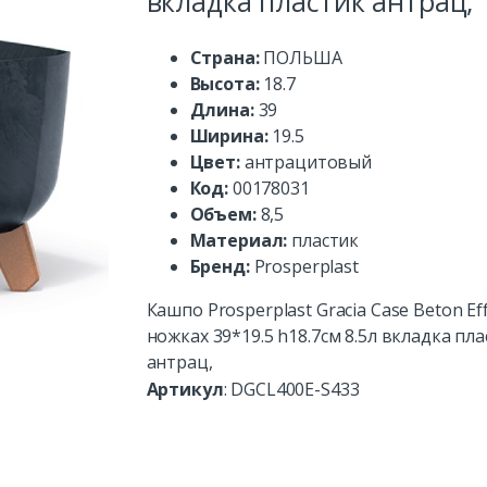
вкладка пластик антрац,
Страна:
ПОЛЬША
Высота:
18.7
Длина:
39
Ширина:
19.5
Цвет:
антрацитовый
Код:
00178031
Объем:
8,5
Материал:
пластик
Бренд:
Prosperplast
Кашпо Prosperplast Gracia Case Beton Eff
ножках 39*19.5 h18.7см 8.5л вкладка пл
антрац,
Артикул
:
DGCL400E-S433