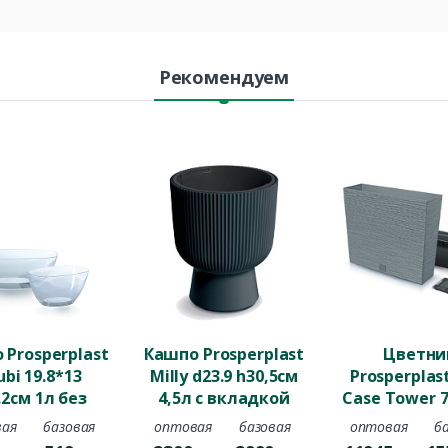
Рекомендуем
 Prosperplast
Кашпо Prosperplast
Цветни
bi 19.8*13
Milly d23.9 h30,5см
Prosperplas
.2см 1л без
4,5л c вкладкой
Case Tower 7
дки пластик
пластик
h68.6см 27
ая
базовая
оптовая
базовая
оптовая
б
озрачный
антрацитовый
вкладкой п