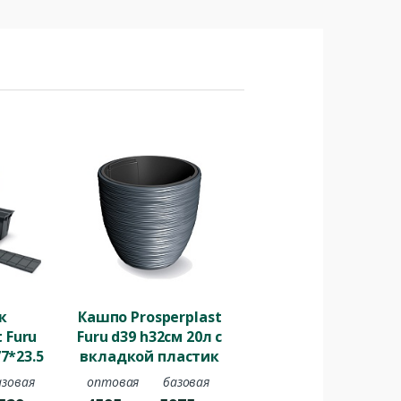
к
Кашпо Prosperplast
t Furu
Furu d39 h32см 20л с
7*23.5
вкладкой пластик
л с
антрацитовый
азовая
оптовая
базовая
ластик