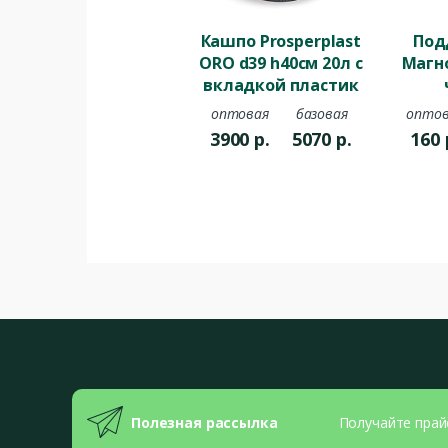
Кашпо Prosperplast
Под
ORO d39 h40см 20л с
Магн
вкладкой пластик
темно-серый
оптовая
базовая
оптов
3900
р.
5070
р.
160
Полезная рассылка
Получайте прай