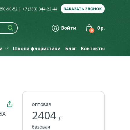
 250-90-52
|
+7 (383) 344-22-44
ЗАКАЗАТЬ ЗВОНОК
Войти
0 р.
0
ги
Школа флористики
Блог
Контакты
оптовая
ах
2404
р.
базовая