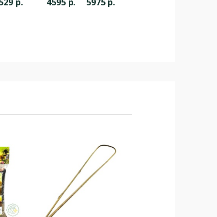
529
р.
4595
р.
5975
р.