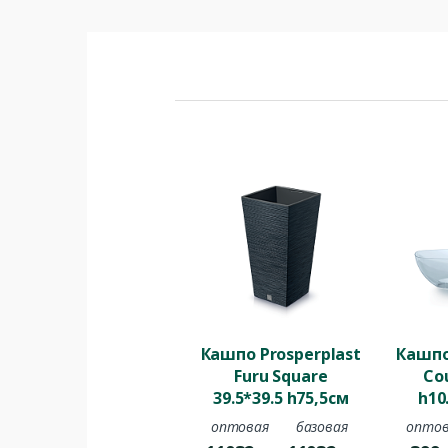
Кашпо Prosperplast
Кашпо
Furu Square
Cou
39.5*39.5 h75,5см
h10
37л с вкладкой
вкла
оптовая
базовая
оптов
пластик
пр