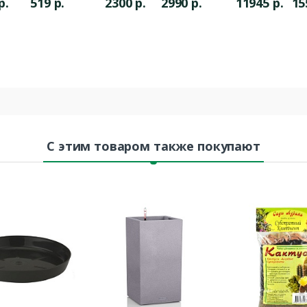
р.
519
р.
2300
р.
2990
р.
11945
р.
15
бетон
С этим товаром также покупают