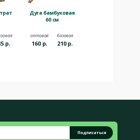
страт
Дуга бамбуковая
60 см
азовая
оптовая
базовая
85
р.
160
р.
210
р.
Подписаться