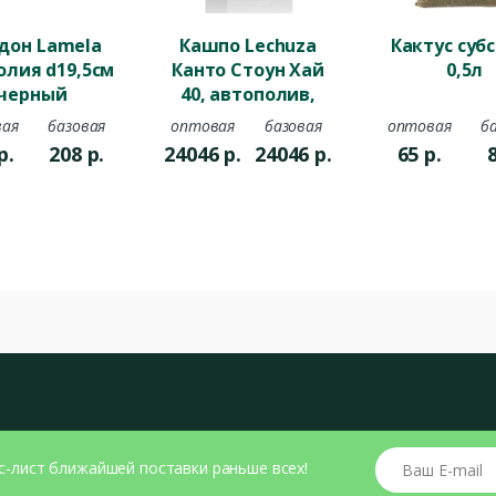
дон Lamela
Кашпо Lechuza
Кактус суб
олия d19,5см
Канто Стоун Хай
0,5л
черный
40, автополив,
серый камень
ая
базовая
оптовая
базовая
оптовая
б
40*40*76см
р.
208
р.
24046
р.
24046
р.
65
р.
Ваш E-mail
с-лист ближайшей поставки раньше всех!