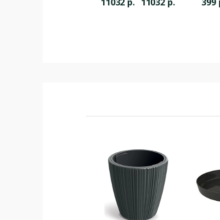
11032
р.
11032
р.
399
антрацитовый