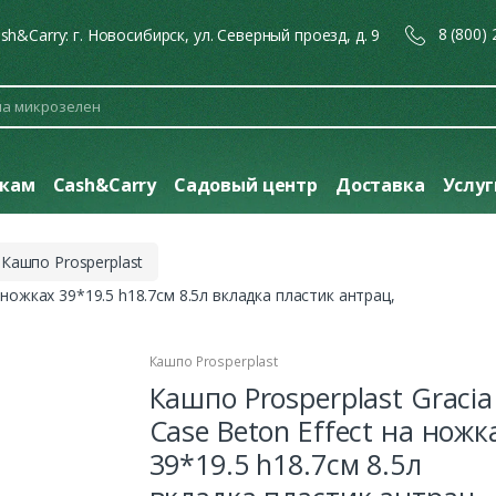
8 (800)
sh&Carry: г. Новосибирск, ул. Северный проезд, д. 9
кам
Cash&Carry
Садовый центр
Доставка
Услу
Кашпо Prosperplast
а ножках 39*19.5 h18.7см 8.5л вкладка пластик антрац,
Кашпо Prosperplast
Кашпо Prosperplast Gracia
Case Beton Effect на ножк
39*19.5 h18.7см 8.5л