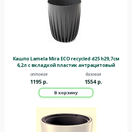
Кашпо Lamela Mira ECO recycled d25 h29,7см
6,2л с вкладкой пластик антрацитовый
оптовая
базовая
1195
р.
1554
р.
В корзину