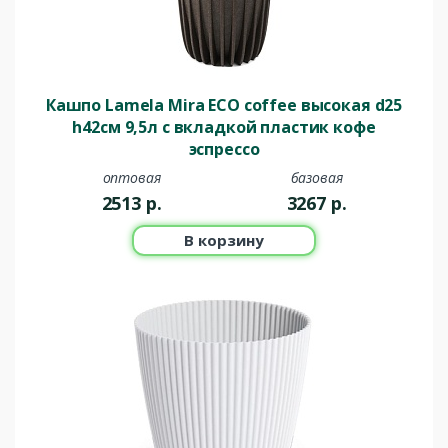
Кашпо Lamela Mira ECO coffee высокая d25
h42см 9,5л с вкладкой пластик кофе
эспрессо
оптовая
базовая
2513
р.
3267
р.
В корзину