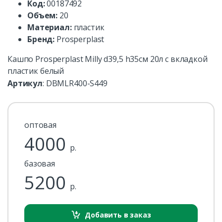
Код:
00187492
Объем:
20
Материал:
пластик
Бренд:
Prosperplast
Кашпо Prosperplast Milly d39,5 h35см 20л c вкладкой
пластик белый
Артикул
:
DBMLR400-S449
оптовая
4000
р.
базовая
5200
р.
Добавить в заказ