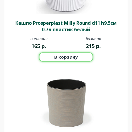
Кашпо Prosperplast Milly Round d11 h9.5см
0.7л пластик белый
оптовая
базовая
165
р.
215
р.
В корзину