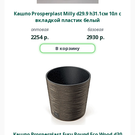
Кашпо Prosperplast Milly d29.9 h31.1см 10л c
вкладкой пластик белый
оптовая
базовая
2254
р.
2930
р.
В корзину
Кашпо Prosperplast Furu Round Eco Wood d30