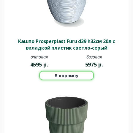
Кашпо Prosperplast Furu d39 h32см 20л с
вкладкой пластик светло-серый
оптовая
базовая
4595
р.
5975
р.
В корзину