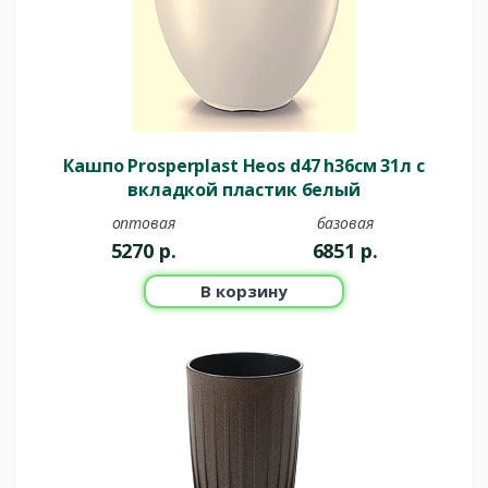
Кашпо Prosperplast Heos d47 h36см 31л с
вкладкой пластик белый
оптовая
базовая
5270
р.
6851
р.
В корзину