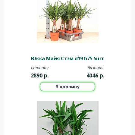
Юкка Майя Стэм d19 h75 5шт
оптовая
базовая
2890
р.
4046
р.
В корзину