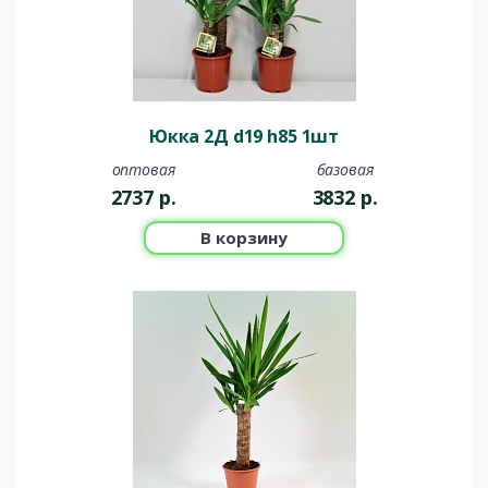
Юкка 2Д d19 h85 1шт
оптовая
базовая
2737
р.
3832
р.
В корзину