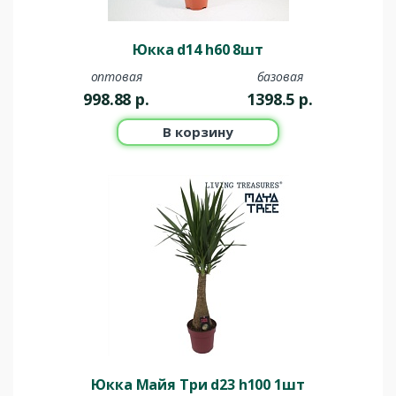
Юкка d14 h60 8шт
оптовая
базовая
998.88
р.
1398.5
р.
В корзину
Юкка Майя Три d23 h100 1шт