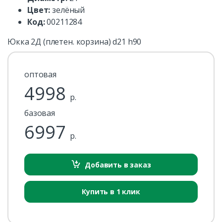
Цвет:
зелёный
Код:
00211284
Юкка 2Д (плетен. корзина) d21 h90
оптовая
4998
р.
базовая
6997
р.
Добавить в заказ
Купить в 1 клик