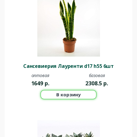
Сансевиерия Лауренти d17 h55 6шт
оптовая
базовая
1649
р.
2308.5
р.
В корзину