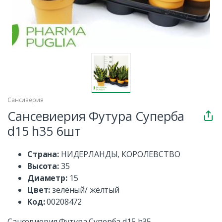
Сансиверия
Сансевиерия Футура Суперба
d15 h35 6шт
Страна:
НИДЕРЛАНДЫ, КОРОЛЕВСТВО
Высота:
35
Диаметр:
15
Цвет:
зелёный/ жёлтый
Код:
00208472
Сансевиерия Футура Суперба d15 h35