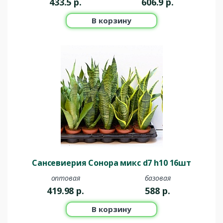
433.5
р.
606.9
р.
В корзину
Сансевиерия Сонора микс d7 h10 16шт
оптовая
базовая
419.98
р.
588
р.
В корзину