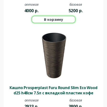
оптовая
базовая
4000
р.
5200
р.
В корзину
Кашпо Prosperplast Furu Round Slim Eco Wood
d25 h48см 7.5л с вкладкой пластик кофе
оптовая
базовая
2923
р.
3800
р.