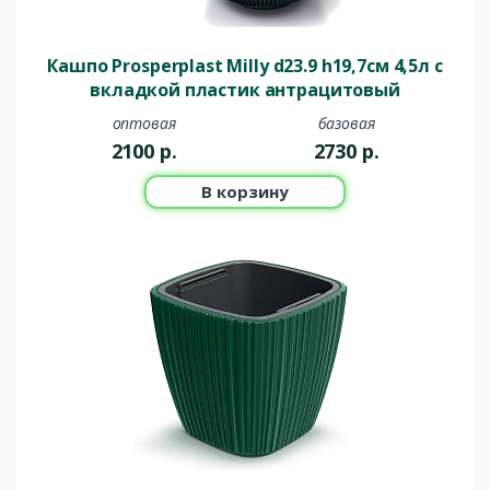
Кашпо Prosperplast Milly d23.9 h19,7см 4,5л c
вкладкой пластик антрацитовый
оптовая
базовая
2100
р.
2730
р.
В корзину