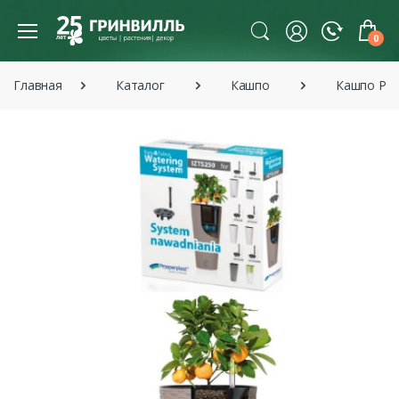
0
Главная
Каталог
Кашпо
Кашпо Pro