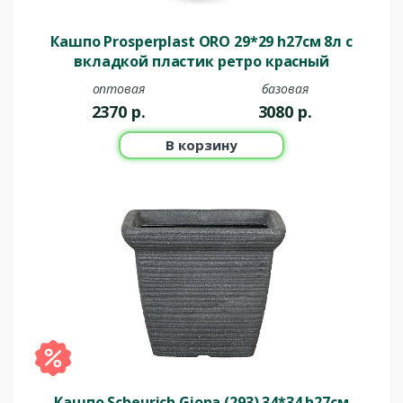
Кашпо Prosperplast ORO 29*29 h27см 8л с
вкладкой пластик ретро красный
оптовая
базовая
2370
р.
3080
р.
В корзину
Кашпо Scheurich Giona (293) 34*34 h27см