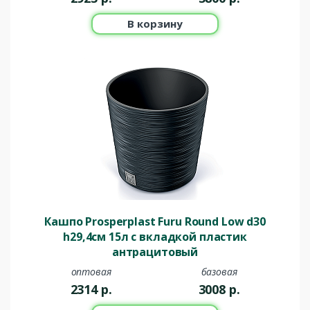
В корзину
Кашпо Prosperplast Furu Round Low d30
h29,4см 15л с вкладкой пластик
антрацитовый
оптовая
базовая
2314
р.
3008
р.