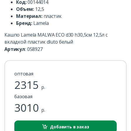
Код:
00144014
Объем:
12,5
Материал:
пластик
Бренд:
Lamela
Кашпо Lamela MALWA ECO d30 h30,5см 12,5л с
вкладкой пластик dluto белый
Артикул
:
058927
оптовая
2315
р.
базовая
3010
р.
Добавить в заказ