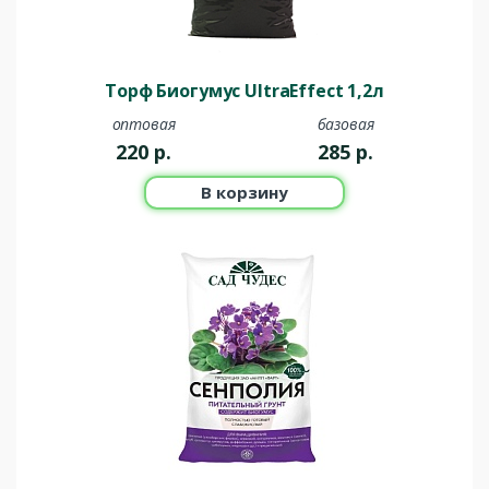
Торф Биогумус UltraEffect 1,2л
оптовая
базовая
220
р.
285
р.
В корзину