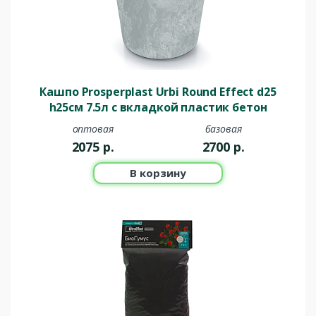
Кашпо Prosperplast Urbi Round Effect d25
h25см 7.5л c вкладкой пластик бетон
оптовая
базовая
2075
р.
2700
р.
В корзину