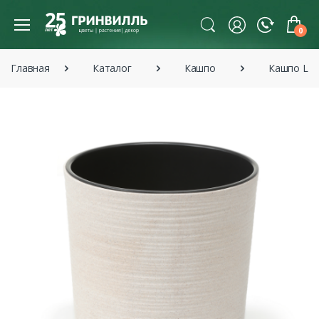
0
Главная
Каталог
Кашпо
Кашпо La