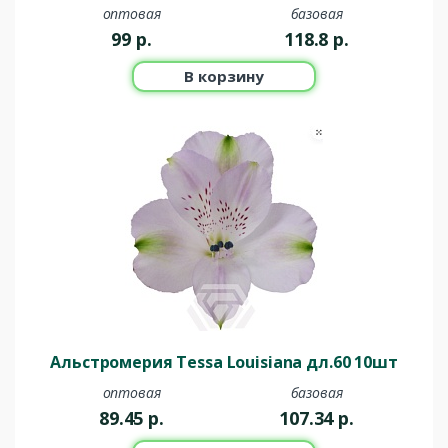
оптовая
базовая
99
р.
118.8
р.
В корзину
Альстромерия Tessa Louisiana дл.60 10шт
оптовая
базовая
89.45
р.
107.34
р.