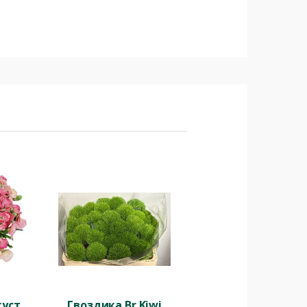
уст.
Гвоздика Br Kiwi