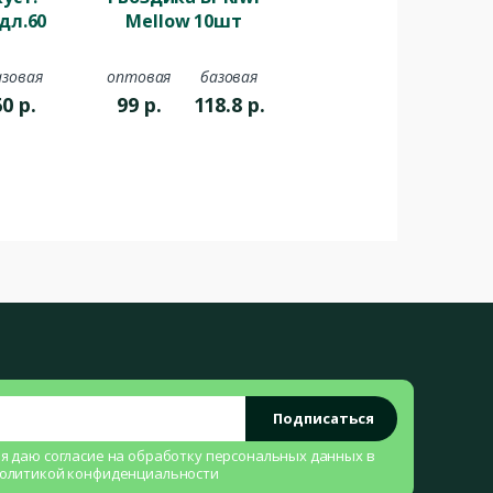
 дл.60
Mellow 10шт
азовая
оптовая
базовая
60
р.
99
р.
118.8
р.
Подписаться
 я даю согласие на
обработку персональных данных
в
олитикой конфиденциальности