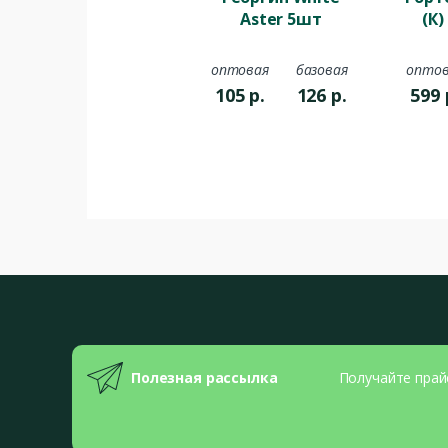
Aster 5шт
(К)
оптовая
базовая
оптов
105
р.
126
р.
599
Полезная рассылка
Получайте прай