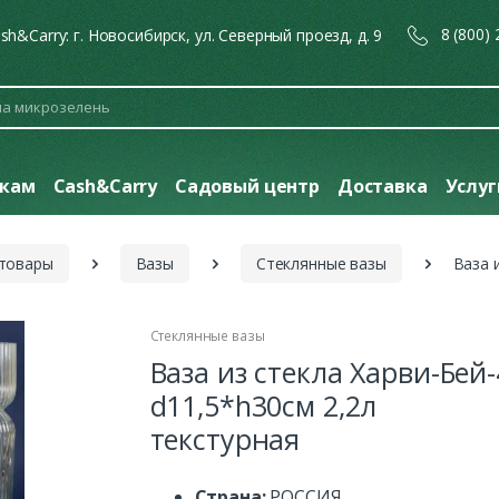
8 (800)
sh&Carry: г. Новосибирск, ул. Северный проезд, д. 9
кам
Cash&Carry
Садовый центр
Доставка
Услу
 товары
Вазы
Стеклянные вазы
Ваза 
Стеклянные вазы
Ваза из стекла Харви-Бей-
d11,5*h30см 2,2л
текстурная
Страна:
РОССИЯ