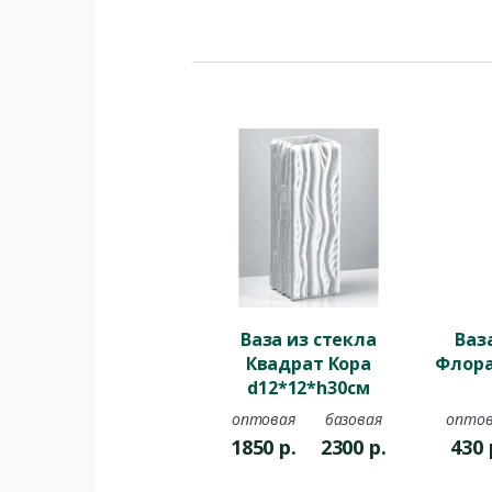
Ваза из стекла
Ваз
Квадрат Кора
Флора
d12*12*h30см
белый
оптовая
базовая
оптов
1850
р.
2300
р.
430