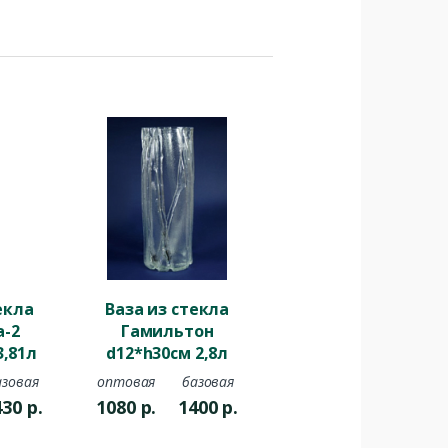
екла
Ваза из стекла
а-2
Гамильтон
3,81л
d12*h30см 2,8л
р
текстурная
азовая
оптовая
базовая
430
р.
1080
р.
1400
р.