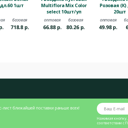
 дл.60 1шт
Multiflora Mix Color
Розовая (К)
select 10шт/уп
20шт
ая
базовая
оптовая
базовая
оптовая
б
р.
718.8
р.
66.88
р.
80.26
р.
49.98
р.
Ваш E-mail
с-лист ближайшей поставки раньше всех!
Нажимая кнопку,
соответствии с
П