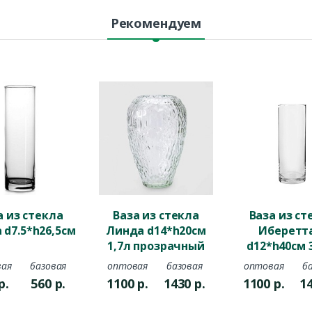
Рекомендуем
а из стекла
Ваза из стекла
Ваза из ст
 d7.5*h26,5см
Линда d14*h20см
Иберетт
1,7л прозрачный
d12*h40cм 
цилинд
ая
базовая
оптовая
базовая
оптовая
б
р.
560
р.
1100
р.
1430
р.
1100
р.
1