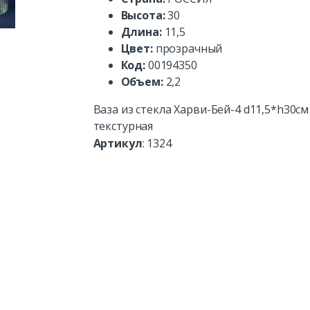
Высота:
30
Длина:
11,5
Цвет:
прозрачный
Код:
00194350
Объем:
2,2
Ваза из стекла Харви-Бей-4 d11,5*h30см
текстурная
Артикул
:
1324