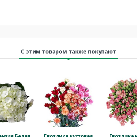
С этим товаром также покупают
ензия Белая
Гвоздика кустовая
Гвоздика к