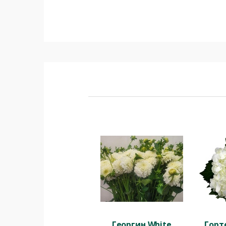
Георгин White
Горт