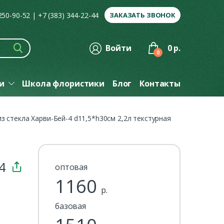
 250-90-52
|
+7 (383) 344-22-44
ЗАКАЗАТЬ ЗВОНОК
Войти
0 р.
0
ги
Школа флористики
Блог
Контакты
из стекла Харви-Бей-4 d11,5*h30см 2,2л текстурная
4
оптовая
1160
р.
базовая