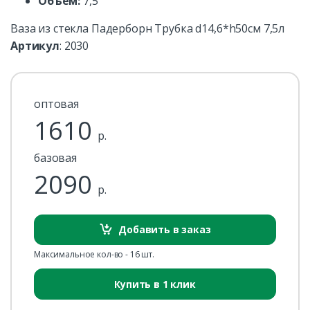
Объем:
7,5
Ваза из стекла Падерборн Трубка d14,6*h50см 7,5л
Артикул
:
2030
оптовая
1610
р.
базовая
2090
р.
Добавить в заказ
Максимальное кол-во - 16 шт.
Купить в 1 клик