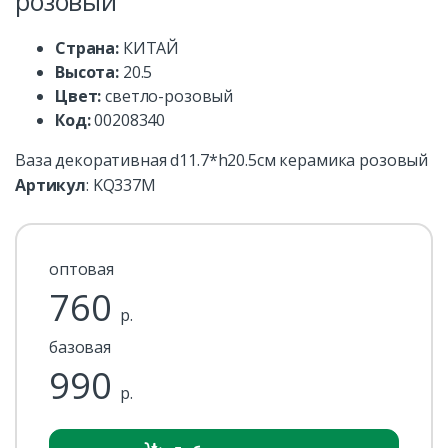
розовый
Страна:
КИТАЙ
Высота:
20.5
Цвет:
светло-розовый
Код:
00208340
Ваза декоративная d11.7*h20.5см керамика розовый
Артикул
:
KQ337M
оптовая
760
р.
базовая
990
р.