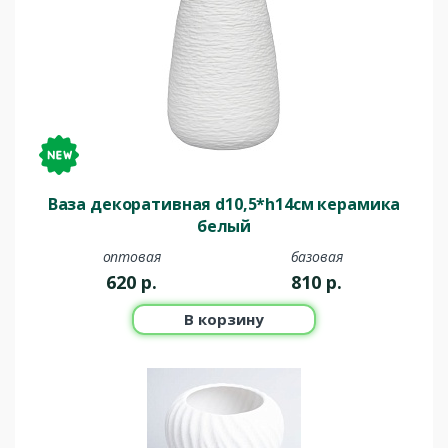
Ваза декоративная d10,5*h14см керамика
белый
оптовая
базовая
620
р.
810
р.
В корзину