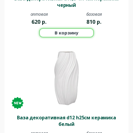
черный
оптовая
базовая
620
р.
810
р.
В корзину
Ваза декоративная d12 h25см керамика
белый