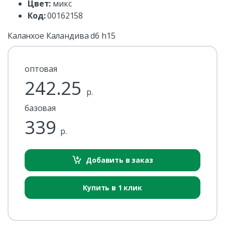
Цвет:
микс
Код:
00162158
Каланхое Каландива d6 h15
оптовая
242.25
р.
базовая
339
р.
Добавить в заказ
Купить в 1 клик