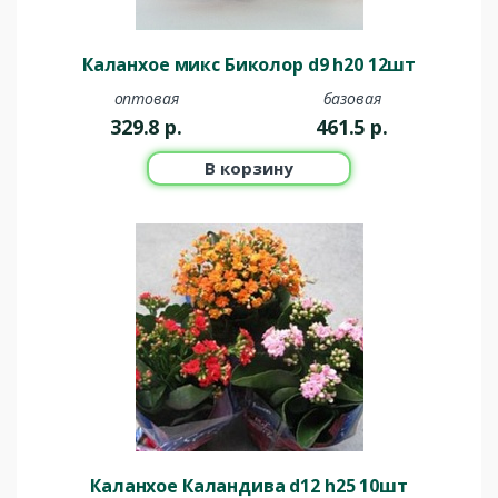
Каланхое микс Биколор d9 h20 12шт
оптовая
базовая
329.8
р.
461.5
р.
В корзину
Каланхое Каландива d12 h25 10шт