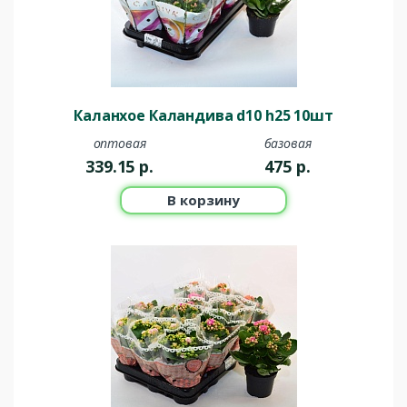
Каланхое Каландива d10 h25 10шт
оптовая
базовая
339.15
р.
475
р.
В корзину