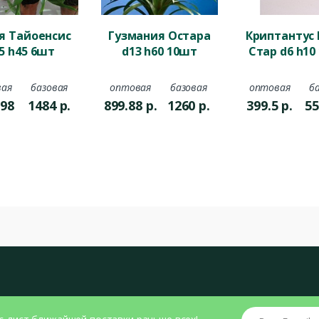
я Тайоенсис
Гузмания Остара
Криптантус 
5 h45 6шт
d13 h60 10шт
Стар d6 h10
ая
базовая
оптовая
базовая
оптовая
б
.98
1484
р.
899.88
р.
1260
р.
399.5
р.
55
Ваш E-mail