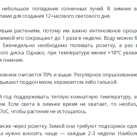
о небольшое попадание солнечных лучей. В зимнее 
ми для создания 12-часового светового дня.
ивым растениям, потому им важно интенсивное орош
зимой его сокращают до 1 раза в неделю. Воду можно 
 Еженедельно необходимо поливать розетку, а раз 
ого диска. Однако, при температуре менее +18°С увла
я гниение.
овнем считается 70% и выше. Регулярное опрыскивание
дывают поддон мхом, керамзитом либо галькой.
й год поддерживать теплую комнатную температуру, 
м. Если света в зимнее время не хватает, то необх
оС, чтобы растение не истощалось.
кже через розетку. Зимой они требуют подкормок оди
ва нужно вносить чаще — каждые 2-3 недели. Наибо