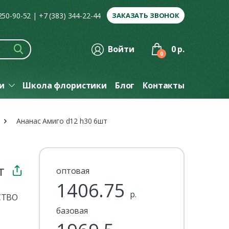
 250-90-52
|
+7 (383) 344-22-44
ЗАКАЗАТЬ ЗВОНОК
Войти
0 р.
0
ги
Школа флористики
Блог
Контакты
Ананас Амиго d12 h30 6шт
т
оптовая
1406.75
р.
СТВО
базовая