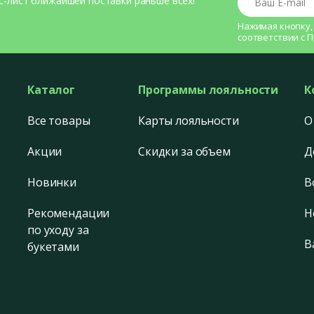
с-лист ближайшей поставки раньше всех!
Нажимая кнопку,
соответствии с
П
Каталог
Программы лояльности
К
Все товары
Карты лояльности
О
Акции
Скидки за объем
Д
Новинки
В
Рекомендации
Н
по уходу за
В
букетами