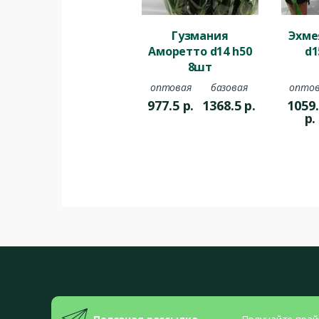
Гузмания
Эхме
Аморетто d14 h50
d1
8шт
оптовая
базовая
оптов
977.5
р.
1368.5
р.
1059
р.