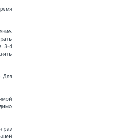
время
ение.
брать
в 3-4
жнять
. Для
зимой
одимо
н раз
льшей