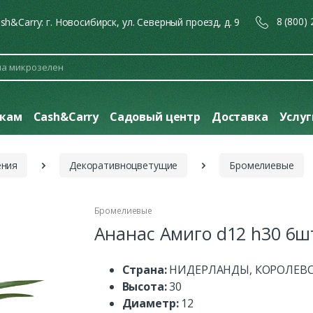
8 (800)
sh&Carry: г. Новосибирск, ул. Северный проезд, д. 9
кам
Cash&Carry
Садовый центр
Доставка
Услу
ения
Декоративноцветущие
Бромелиевые
Бромелиевые
Ананас Амиго d12 h30 6ш
Страна:
НИДЕРЛАНДЫ, КОРОЛЕВ
Высота:
30
Диаметр:
12