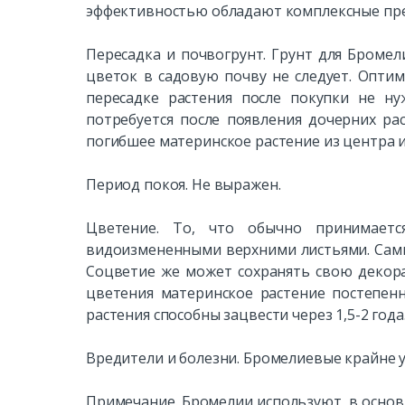
эффективностью обладают комплексные пре
Пересадка и почвогрунт. Грунт для Броме
цветок в садовую почву не следует. Опти
пересадке растения после покупки не ну
потребуется после появления дочерних ра
погибшее материнское растение из центра 
Период покоя. Не выражен.
Цветение. То, что обычно принимаетс
видоизмененными верхними листьями. Сами
Соцветие же может сохранять свою декора
цветения материнское растение постепен
растения способны зацвести через 1,5-2 года
Вредители и болезни. Бромелиевые крайне 
Примечание. Бромелии используют, в основ