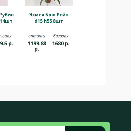
Рубин
Эхмея Блю Рейн
 14шт
d15 h55 8шт
азовая
оптовая
базовая
9.5
р.
1199.88
1680
р.
р.