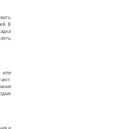
ивать
ей. В
садка
алить
 или
тают.
чания
лодые
ния и