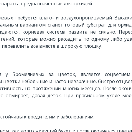
параты, предназначенные для орхидей.
лиевых требуется влаго- и воздухопроницаемый. Высаж
мальным вариантом станет готовый субстрат для орхид
ждаются, корневая система развита не сильно. Пере
стений, которые можно рассадить по одному либо уд
и перевалить все вместе в широкую плошку.
я у Бромелиевых за цветок, является соцветием
 цветки небольшие и часто невзрачные, быстро отцве
тивность на протяжении многих месяцев. После окон
но отмирает, давая деток. При правильном уходе мо
.
устойчивы к вредителям и заболеваниям.
ном, как долго живущий букет и после окончания цвете