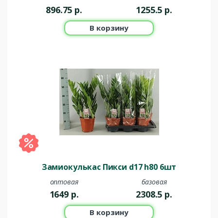
896.75
р.
1255.5
р.
В корзину
Замиокулькас Пикси d17 h80 6шт
оптовая
базовая
1649
р.
2308.5
р.
В корзину