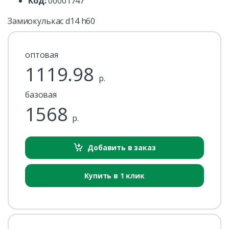
Код:
00001747
Замиокулькас d14 h60
оптовая
1119.98
р.
базовая
1568
р.
Добавить в заказ
Купить в 1 клик