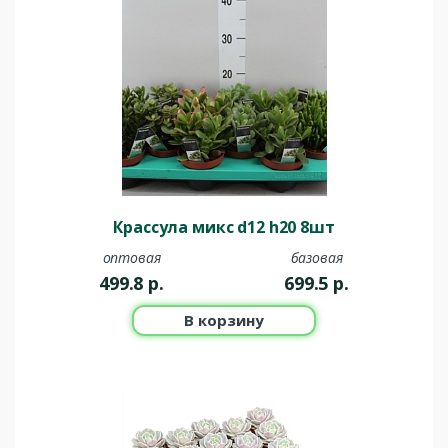
Крассула микс d12 h20 8шт
оптовая
базовая
499.8
р.
699.5
р.
В корзину