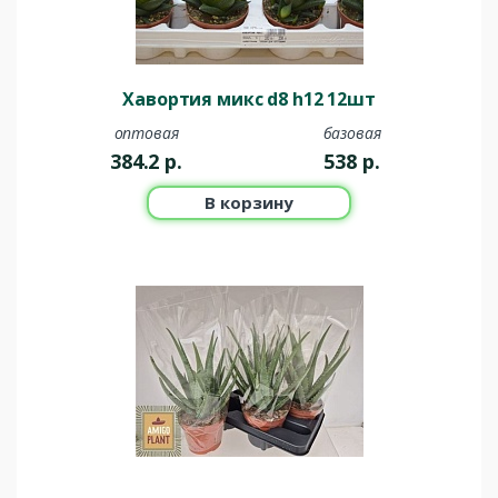
Хавортия микс d8 h12 12шт
оптовая
базовая
384.2
р.
538
р.
В корзину