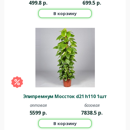
499.8
р.
699.5
р.
В корзину
Эпипремнум Моссток d21 h110 1шт
оптовая
базовая
5599
р.
7838.5
р.
В корзину