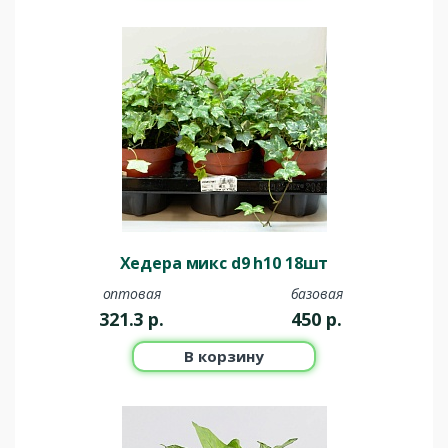
Хедера микс d9 h10 18шт
оптовая
базовая
321.3
р.
450
р.
В корзину