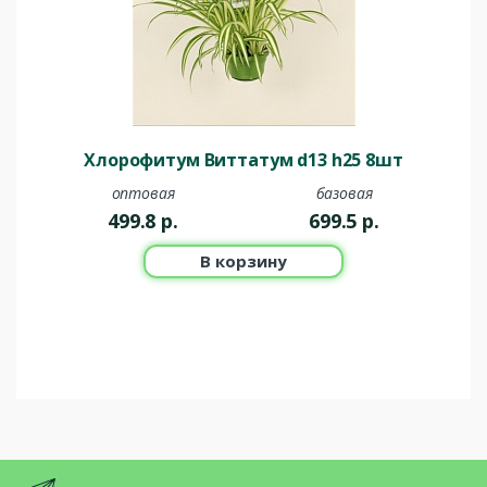
Хлорофитум Виттатум d13 h25 8шт
оптовая
базовая
499.8
р.
699.5
р.
В корзину