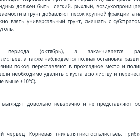
оидных должен быть легкий, рыхлый, воздухопроница
аемости в грунт добавляют песок крупной фракции, а н
но взять универсальный грунт, смешать с субстрато
уголь.
 периода (октябрь), а заканчивается ра
листьев, а также наблюдается полная остановка разви
тоянии покоя, переставляют в прохладное место и пол
дели необходимо удалить с куста всю листву и перенес
не выше +10℃).
 выглядят довольно невзрачно и не представляют о
й червец. Корневая гниль,пятнистостьлистьев, гриб