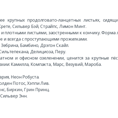
ее крупных продолговато-ланцетных листьях, сидящ
Крете, Сильвер Бэй, Страйпс, Лимон Минт.
и плотными листьями, заостренными к кончику. Форма 
ые и всегда с проступающими прожилками.
 Зебрина, Бамбино, Дрэгон Скайл.
Сильтепекана, Делициоза, Перу.
атном и офисном озеленении, ценится за крупные пё
хии: Камилла, Компакта, Марс, Везувий, Мароба.
ария, Неон Робуста.
олден Потос, Хэппи Лив.
нс, Биркин, Грин Принц.
 Сильвер Энн.