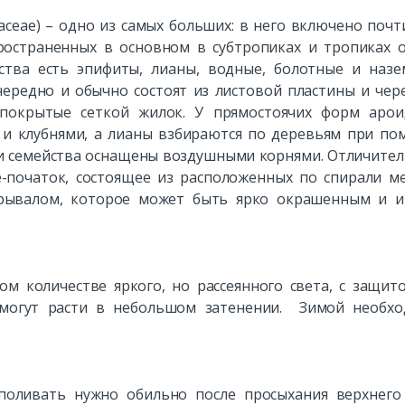
ceae) – одно из самых больших: в него включено почт
ространенных в основном в субтропиках и тропиках 
ства есть эпифиты, лианы, водные, болотные и наз
ередно и обычно состоят из листовой пластины и чер
покрытые сеткой жилок. У прямостоячих форм арои
и клубнями, а лианы взбираются по деревьям при п
и семейства оснащены воздушными корнями. Отличите
-початок, состоящее из расположенных по спирали м
крывалом, которое может быть ярко окрашенным и 
 количестве яркого, но рассеянного света, с защит
 могут расти в небольшом затенении. Зимой необх
поливать нужно обильно после просыхания верхнего