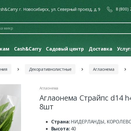
8 (800)
sh&Carry: г. Новосибирск, ул. Северный проезд, д. 9
кам
Cash&Carry
Садовый центр
Доставка
Услу
ения
Декоративнолистные
Аглаонема
Аглаонема
Аглаонема Страйпс d14 h
8шт
Страна:
НИДЕРЛАНДЫ, КОРОЛЕВ
Высота:
40