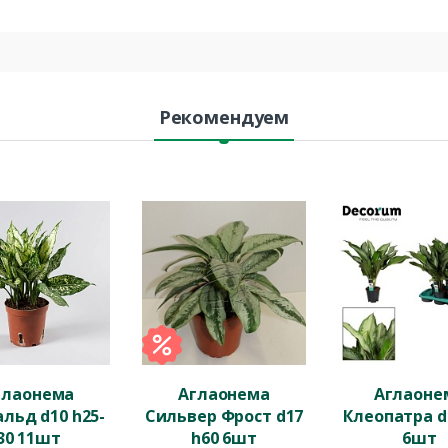
Рекомендуем
глаонема
Аглаонема
Аглаоне
льд d10 h25-
Сильвер Фрост d17
Клеопатра d
30 11шт
h60 6шт
6шт