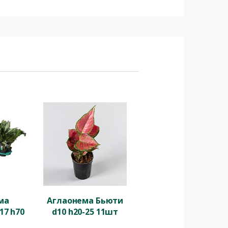
ма
Аглаонема Бьюти
17 h70
d10 h20-25 11шт