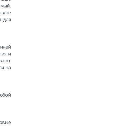
емый,
а дне
м для
нней
тия и
ивают
ти на
собой
ковые