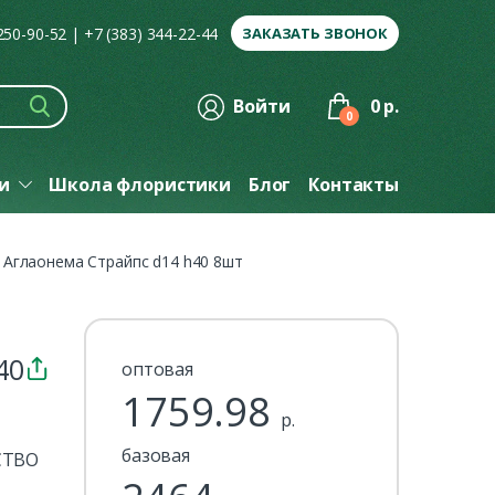
 250-90-52
|
+7 (383) 344-22-44
ЗАКАЗАТЬ ЗВОНОК
Войти
0 р.
0
ги
Школа флористики
Блог
Контакты
Аглаонема Страйпс d14 h40 8шт
40
оптовая
1759.98
р.
базовая
СТВО