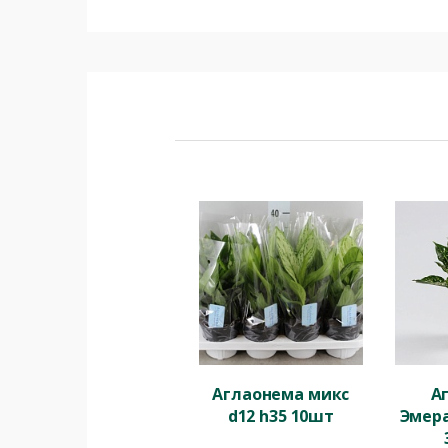
Аглаонема микс
А
d12 h35 10шт
Эмера