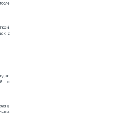
после
ткой.
шок с
едно
ий и
раз в
ольше