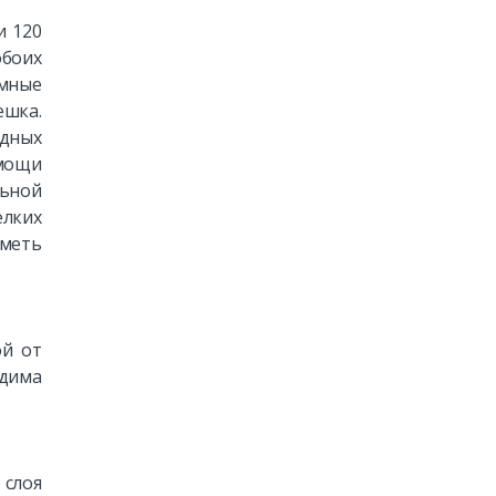
и 120
обоих
емные
ешка.
дных
омощи
льной
елких
иметь
ой от
одима
 слоя