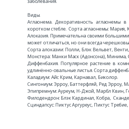
заболевания.
Виды.
Аглаонема. Декоративность аглаонемы в 
коротком стебле. Сорта аглаонемы: Мария, 
Алоказия. Примечательна своими большими 
может отличаться, но они всегда черешков
Сорта алоказии: Полли, Блэк Вельвет, Венти,
Монстера: Манки Маск (Адонсона), Минима, 
Диффенбахия. Популярное растение в комн
удлинённо-овальные листья. Сорта диффенба
Каладиум: Айс Крим, Карнавал, Биколор.
Сингониум: Эрроу, Баттерфляй, Ред Эрроу, М
Эпипремнум: Ауреум, Н-Джой, Марбл Квин, Г
Филодендрон: Блэк Кардинал, Кобра, Сканде
Сциндапсус: Пиктус Аргуреус, Пиктус Требие,