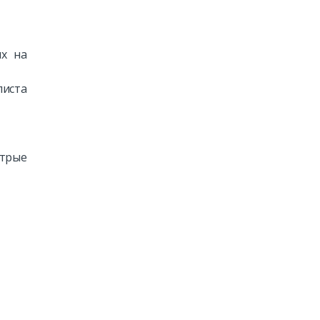
их на
листа
стрые