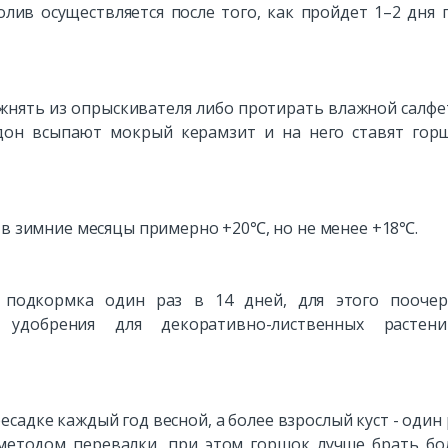
олив осуществляется после того, как пройдет 1–2 дня 
ажнять из опрыскивателя либо протирать влажной салфе
дон всыпают мокрый керамзит и на него ставят гор
 в зимние месяцы примерно +20℃, но не менее +18℃.
 подкормка один раз в 14 дней, для этого поочер
 удобрения для декоративно-лиственных растен
садке каждый год весной, а более взрослый куст - один 
 методом перевалки, при этом горшок лучше брать б