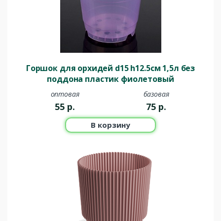
Горшок для орхидей d15 h12.5см 1,5л без
поддона пластик фиолетовый
оптовая
базовая
55
р.
75
р.
В корзину