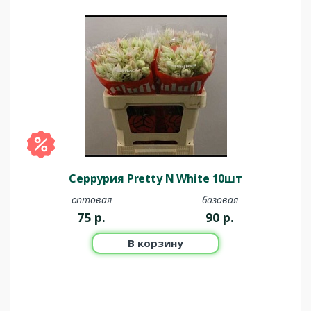
Серрурия Pretty N White 10шт
оптовая
базовая
75
р.
90
р.
В корзину