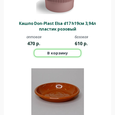
Кашпо Don-Plast Elsa d17 h19см 3,94л
пластик розовый
оптовая
базовая
470
р.
610
р.
В корзину