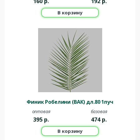
160
р.
192
р.
В корзину
Финик Робелини (ВАК) дл.80 1пуч
оптовая
базовая
395
р.
474
р.
В корзину