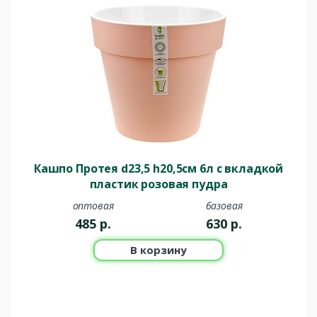
Кашпо Протея d23,5 h20,5см 6л с вкладкой
пластик розовая пудра
оптовая
базовая
485
р.
630
р.
В корзину