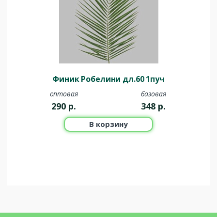
Финик Робелини дл.60 1пуч
оптовая
базовая
290
р.
348
р.
В корзину