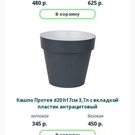
480
р.
625
р.
В корзину
Кашпо Протея d20 h17см 3,7л с вкладкой
пластик антрацитовый
оптовая
базовая
345
р.
450
р.
В корзину