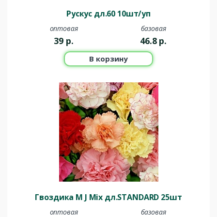
Рускус дл.60 10шт/уп
оптовая
базовая
39
р.
46.8
р.
В корзину
Гвоздика M J Mix дл.STANDARD 25шт
оптовая
базовая