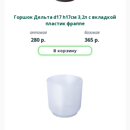
Горшок Дельта d17 h17см 3,2л с вкладкой
пластик фраппе
оптовая
базовая
280
р.
365
р.
В корзину