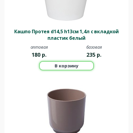
Кашпо Протея d14,5 h13см 1,4л с вкладкой
пластик белый
оптовая
базовая
180
р.
235
р.
В корзину