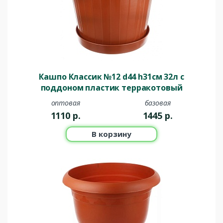
Кашпо Классик №12 d44 h31см 32л с
поддоном пластик терракотовый
оптовая
базовая
1110
р.
1445
р.
В корзину