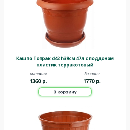
Кашпо Топрак d42 h39см 47л с поддоном
пластик терракотовый
оптовая
базовая
1360
р.
1770
р.
В корзину