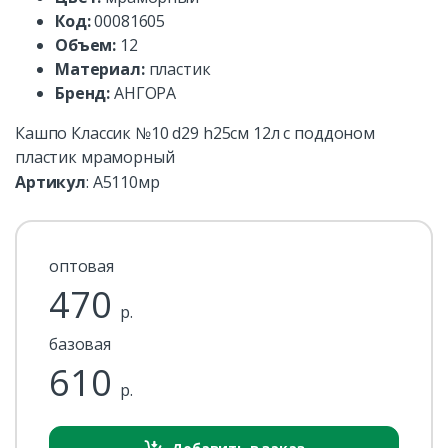
Код:
00081605
Объем:
12
Материал:
пластик
Бренд:
АНГОРА
Кашпо Классик №10 d29 h25см 12л с поддоном
пластик мраморный
Артикул
:
А5110мр
оптовая
470
р.
базовая
610
р.