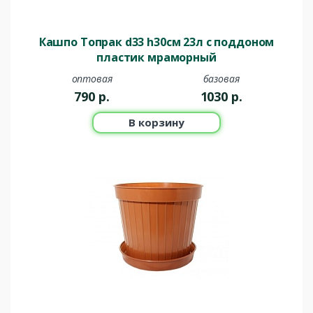
Кашпо Топрак d33 h30см 23л с поддоном
пластик мраморный
оптовая
базовая
790
р.
1030
р.
В корзину