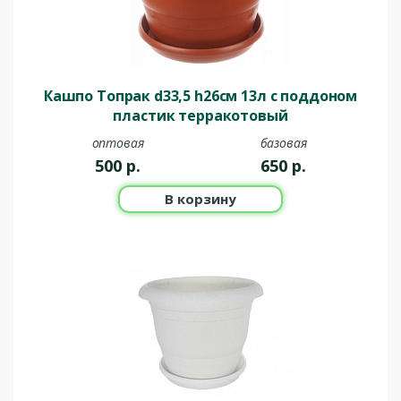
Кашпо Топрак d33,5 h26см 13л с поддоном
пластик терракотовый
оптовая
базовая
500
р.
650
р.
В корзину