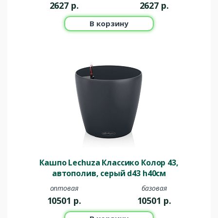
2627
р.
2627
р.
В корзину
Кашпо Lechuza Классико Колор 43,
автополив, серый d43 h40см
оптовая
базовая
10501
р.
10501
р.