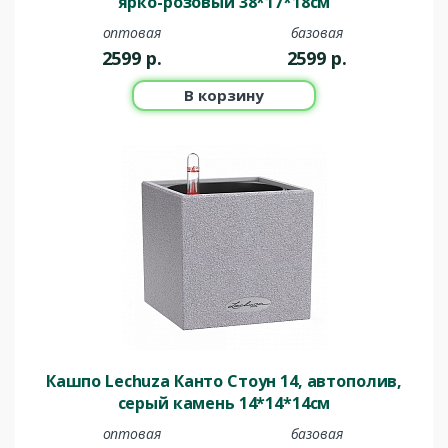
ярко-розовый 38*17*18см
оптовая
базовая
2599
р.
2599
р.
В корзину
Кашпо Lechuza Канто Стоун 14, автополив,
серый камень 14*14*14см
оптовая
базовая