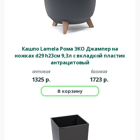
Кашпо Lamela Рома ЭКО Джампер на
ножках d29 h23см 9,3л с вкладкой пластик
антрацитовый
оптовая
базовая
1325
р.
1723
р.
В корзину