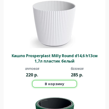
Кашпо Prosperplast Milly Round d14,6 h13см
1,7л пластик белый
оптовая
базовая
220
р.
285
р.
В корзину