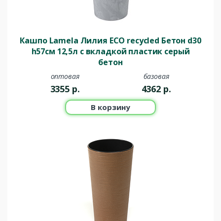
Кашпо Lamela Лилия ECO recycled Бетон d30
h57см 12,5л с вкладкой пластик серый
бетон
оптовая
базовая
3355
р.
4362
р.
В корзину