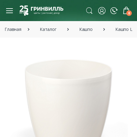
0
Главная
Каталог
Кашпо
Кашпо La