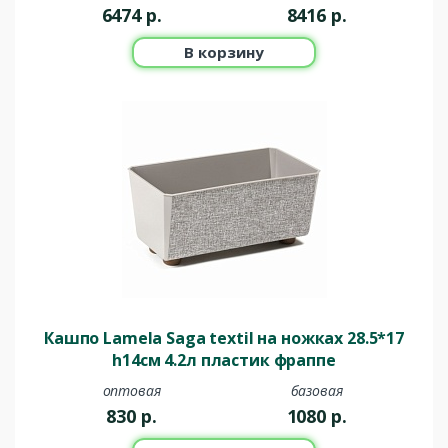
6474
р.
8416
р.
В корзину
Кашпо Lamela Saga textil на ножках 28.5*17
h14см 4.2л пластик фраппе
оптовая
базовая
830
р.
1080
р.