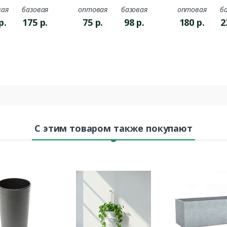
ая
базовая
оптовая
базовая
оптовая
б
р.
175
р.
75
р.
98
р.
180
р.
2
С этим товаром также покупают