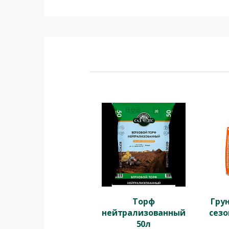
Торф
Гру
нейтрализованный
сезо
50л