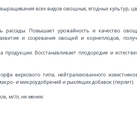
 выращивания всех видов овощных, ягодных культур, ц
ть рассады. Повышает урожайность и качество ово
развития и созревания овощей и корнеплодов, полу
а продукции. Восстанавливает плодородие и естеств
торфа верхового типа, нейтрализованного известняк
акро- и микроудобрений и рыхлящих добавок (перлит).
, мг/л, не менее: