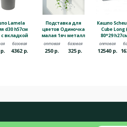
по Lamela
Подставка для
Кашпо Scheur
я d30 h57см
цветов Одиночка
Cube Long 
л с вкладкой
малая 1яч металл
80*29 h27с
стик dluto
белый
пластик с
ая
базовая
оптовая
базовая
оптовая
б
афитовый
камен
5
р.
4362
р.
250
р.
325
р.
12540
р.
16