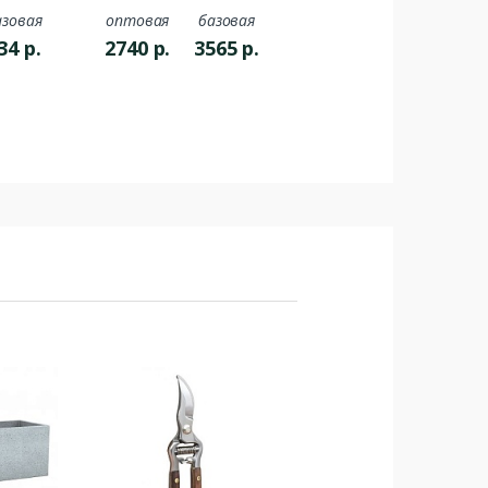
азовая
оптовая
базовая
34
р.
2740
р.
3565
р.