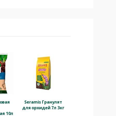
ровая
Seramis Гранулят
для орхидей 7л 3кг
ая 10л