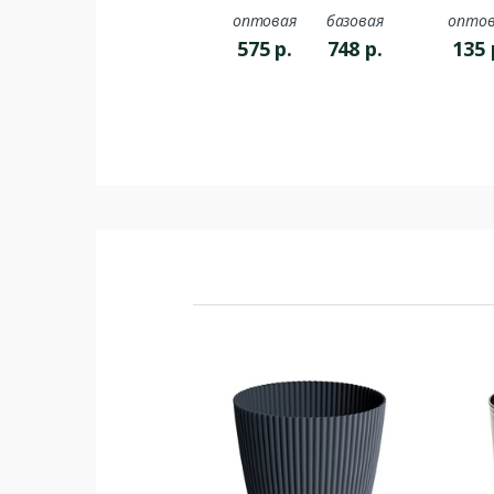
оптовая
базовая
оптов
575
р.
748
р.
135