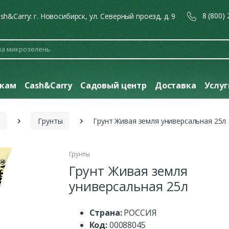
8 (800)
sh&Carry: г. Новосибирск, ул. Северный проезд, д. 9
кам
Cash&Carry
Садовый центр
Доставка
Услу
я
Грунты
Грунт Живая земля универсальная 25л
Грунты
Грунт Живая земля
универсальная 25л
Страна:
РОССИЯ
Код:
00088045