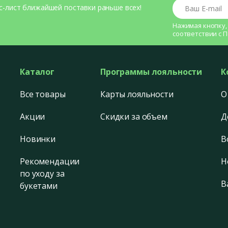
Ваш E-mail
с-лист ближайшей поставки раньше всех!
Нажимая кнопку,
соответствии с
П
Каталог
Программы лояльности
К
Все товары
Карты лояльности
О
Акции
Скидки за объем
Д
Новинки
В
Рекомендации
Н
по уходу за
В
букетами