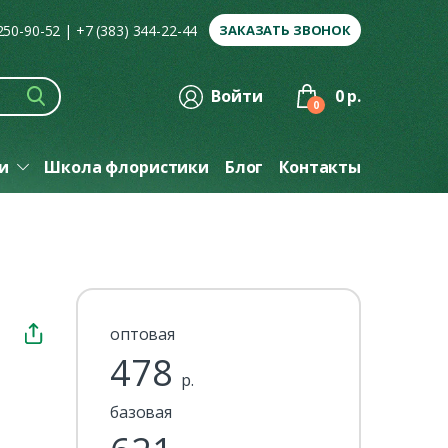
 250-90-52
|
+7 (383) 344-22-44
ЗАКАЗАТЬ ЗВОНОК
Войти
0 р.
0
ги
Школа флористики
Блог
Контакты
оптовая
478
р.
базовая