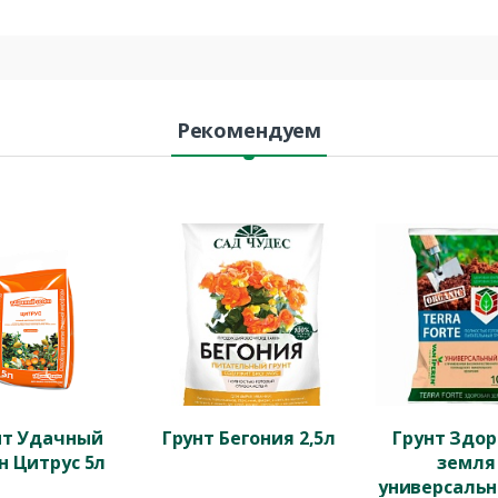
Рекомендуем
нт Удачный
Грунт Бегония 2,5л
Грунт Здо
н Цитрус 5л
земля
универсальн