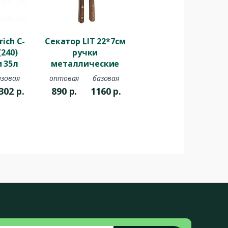
ich C-
Секатор LIT 22*7см
(240)
ручки
м 35л
металлические
ерый
деревянные
азовая
оптовая
базовая
ь
302
р.
890
р.
1160
р.