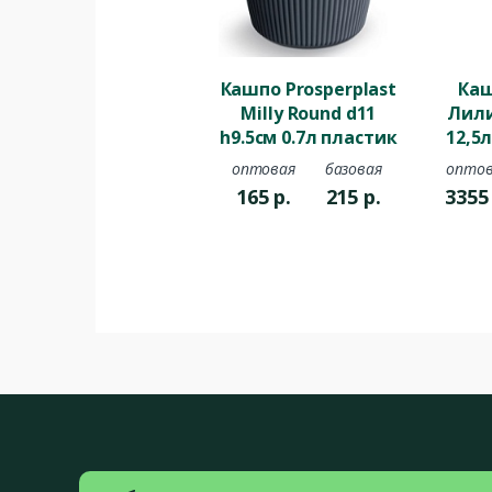
Кашпо Prosperplast
Каш
Milly Round d11
Лили
h9.5см 0.7л пластик
12,5
антрацитовый
пла
оптовая
базовая
оптов
гр
165
р.
215
р.
335