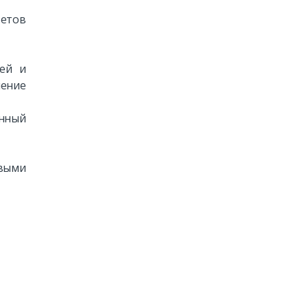
ветов
щей и
чение
енный
овыми