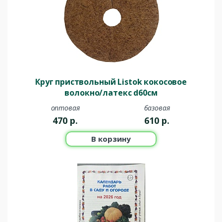
Круг приствольный Listok кокосовое
волокно/латекс d60см
оптовая
базовая
470
р.
610
р.
В корзину