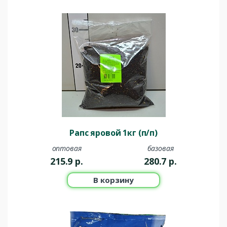
Рапс яровой 1кг (п/п)
оптовая
базовая
215.9
р.
280.7
р.
В корзину