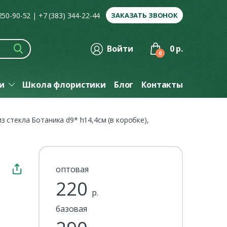
 250-90-52
|
+7 (383) 344-22-44
ЗАКАЗАТЬ ЗВОНОК
Войти
0 р.
0
ги
Школа флористики
Блог
Контакты
из стекла Ботаника d9* h14,4см (в коробке),
оптовая
220
р.
базовая