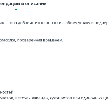
ендации и описание
ка» — она добавит изысканности любому уголку и подче
классика, проверенная временем.
жностей
букетов, веточек лаванды, сухоцветов или одиночных ц