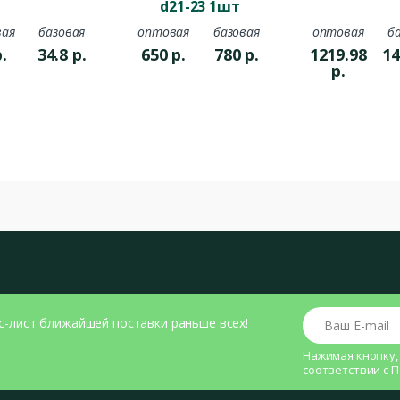
d21-23 1шт
ая
базовая
оптовая
базовая
оптовая
б
.
34.8
р.
650
р.
780
р.
1219.98
14
р.
Ваш E-mail
с-лист ближайшей поставки раньше всех!
Нажимая кнопку,
соответствии с
П