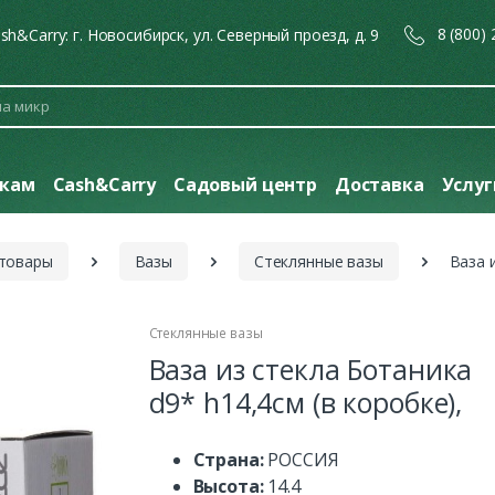
8 (800)
sh&Carry: г. Новосибирск, ул. Северный проезд, д. 9
кам
Cash&Carry
Садовый центр
Доставка
Услу
 товары
Вазы
Стеклянные вазы
Ваза 
Стеклянные вазы
Ваза из стекла Ботаника
d9* h14,4см (в коробке),
Страна:
РОССИЯ
Высота:
14.4