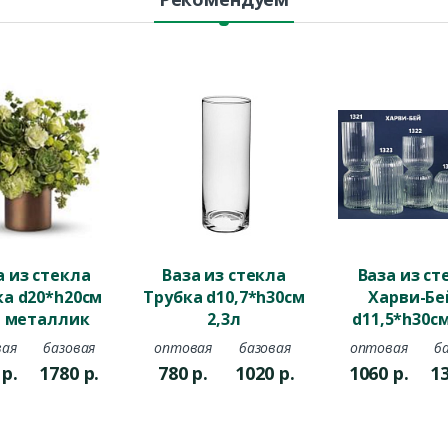
а из стекла
Ваза из стекла
Ваза из ст
ка d20*h20см
Трубка d10,7*h30см
Харви-Бе
л металлик
2,3л
d11,5*h30см
коладный
текстур
ая
базовая
оптовая
базовая
оптовая
б
0
р.
1780
р.
780
р.
1020
р.
1060
р.
1