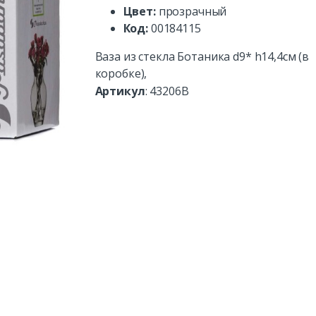
Цвет:
прозрачный
Код:
00184115
Ваза из стекла Ботаника d9* h14,4см (в
коробке),
Артикул
:
43206B