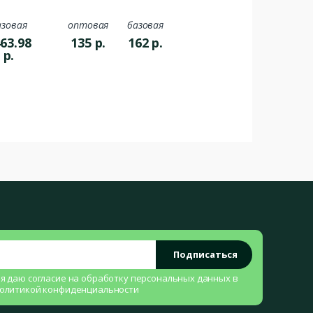
азовая
оптовая
базовая
63.98
135
р.
162
р.
р.
Подписаться
 я даю согласие на
обработку персональных данных
в
олитикой конфиденциальности