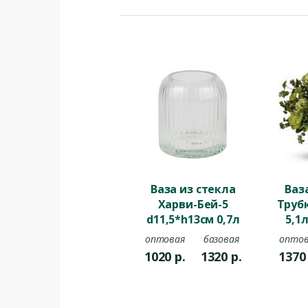
Ваза из стекла
Ваз
Харви-Бей-5
Труб
d11,5*h13см 0,7л
5,1
текстурная
шо
оптовая
базовая
оптов
1020
р.
1320
р.
137