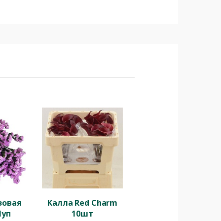
зовая
Калла Red Charm
1уп
10шт