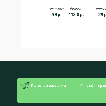
оптовая
базовая
оптов
99
р.
118.8
р.
29
р
Полезная рассылка
Получайте прай