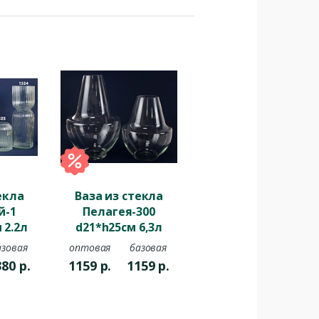
екла
Ваза из стекла
й-1
Пелагея-300
 2.2л
d21*h25см 6,3л
ная
прозрачный
азовая
оптовая
базовая
380
р.
1159
р.
1159
р.