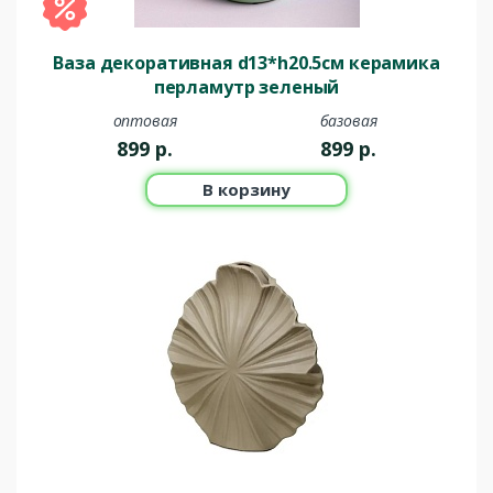
Ваза декоративная d13*h20.5см керамика
перламутр зеленый
оптовая
базовая
899
р.
899
р.
В корзину