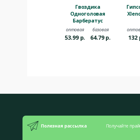
Гвоздика
Гипс
Одноголовая
Xlen
Барбератус
Сентпатрик (К)
оптовая
базовая
оптов
дл.65 20шт
53.99
р.
64.79
р.
132
Полезная рассылка
Получайте прай