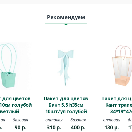
Рекомендуем
т для цветов
Пакет для цветов
Пакет для ц
*10см голубой
Бант 5,5 h35см
Кант трап
светлый
10шт/уп голубой
34*19*47
персико
ая
базовая
оптовая
базовая
оптовая
б
.
90
р.
310
р.
400
р.
130
р.
1