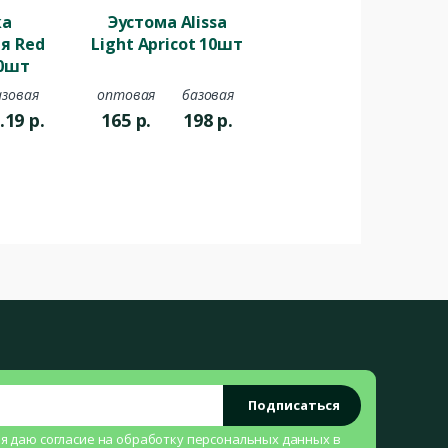
ка
Эустома Alissa
я Red
Light Apricot 10шт
20шт
азовая
оптовая
базовая
.19
р.
165
р.
198
р.
Подписаться
 я даю согласие на
обработку персональных данных
в