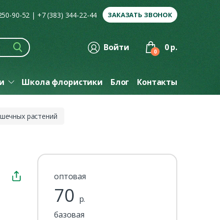
 250-90-52
|
+7 (383) 344-22-44
ЗАКАЗАТЬ ЗВОНОК
Войти
0 р.
0
ги
Школа флористики
Блог
Контакты
ршечных растений
оптовая
70
р.
базовая