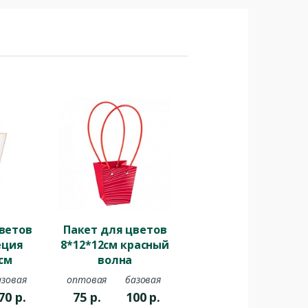
ветов
Пакет для цветов
еция
8*12*12см красный
см
волна
вый
азовая
оптовая
базовая
70
р.
75
р.
100
р.