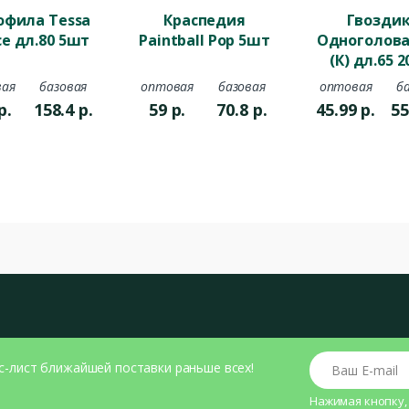
офила Tessa
Краспедия
Гвозди
ce дл.80 5шт
Paintball Pop 5шт
Одноголова
(К) дл.65 
ая
базовая
оптовая
базовая
оптовая
б
р.
158.4
р.
59
р.
70.8
р.
45.99
р.
55
Ваш E-mail
с-лист ближайшей поставки раньше всех!
Нажимая кнопку,