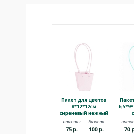
Пакет для цветов
Паке
8*12*12см
6,5*9
сиреневый нежный
оптовая
базовая
оптов
75
р.
100
р.
70
р