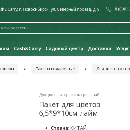
8 (800)
sh&Carry: г. Новосибирск, ул. Северный проезд, д. 9
кам
Cash&Carry
Садовый центр
Доставка
Услу
 товары
Пакеты подарочные
Для цветов и го
Для цветов и горшечных растений
Пакет для цветов
6,5*9*10см лайм
Страна:
КИТАЙ