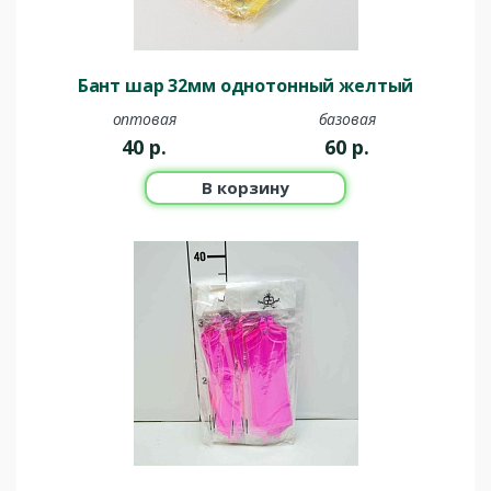
Бант шар 32мм однотонный желтый
оптовая
базовая
40
р.
60
р.
В корзину